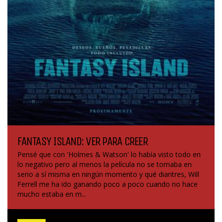
FANTASY ISLAND: VER PARA CREER
Pensé que con 'Holmes & Watson' lo había visto todo en
lo negativo pero al menos la película no se tomaba en
serio a sí misma en ningún momento y qué diantres, Will
Ferrell me ha ido ganando poco a poco cuando no hace
mucho estaba en m...