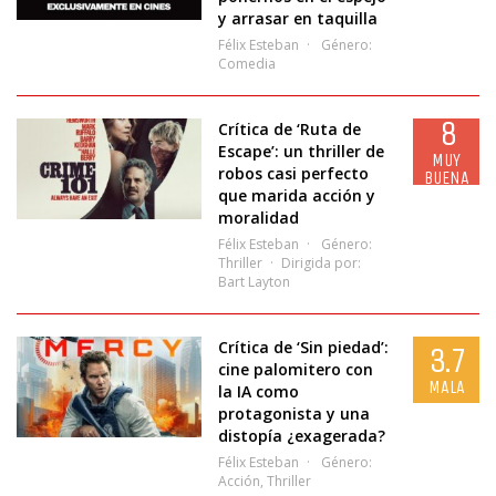
y arrasar en taquilla
Félix Esteban
Género:
Comedia
8
Crítica de ‘Ruta de
Escape’: un thriller de
MUY
robos casi perfecto
BUENA
que marida acción y
moralidad
Félix Esteban
Género:
Thriller
Dirigida por:
Bart Layton
Crítica de ‘Sin piedad’:
3.7
cine palomitero con
MALA
la IA como
protagonista y una
distopía ¿exagerada?
Félix Esteban
Género:
Acción
,
Thriller