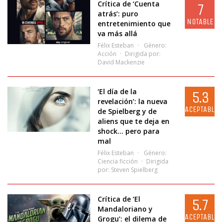
Crítica de ‘Cuenta
7
atrás’: puro
NOTABLE
entretenimiento que
va más allá
Félix Esteban
Género:
Acción
Dirigida por:
David Mackenzie
‘El día de la
5.3
revelación’: la nueva
ACEPTABLE
de Spielberg y de
aliens que te deja en
shock… pero para
mal
Félix Esteban
Género:
Ciencia ficción
Dirigida
por:
Steven Spielberg
Crítica de ‘El
5.7
Mandaloriano y
ACEPTABLE
Grogu’: el dilema de