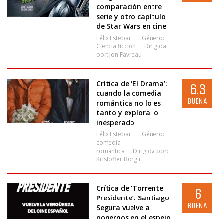
comparación entre
serie y otro capítulo
de Star Wars en cine
Félix Esteban
Género:
Ciencia ficción
Dirigida
por:
Jon Favreau
Crítica de ‘El Drama’:
6.3
cuando la comedia
BUENA
romántica no lo es
tanto y explora lo
inesperado
Félix Esteban
Género:
comedia
romántica
Dirigida por:
Kristoffer Borgli
Crítica de ‘Torrente
6
Presidente’: Santiago
BUENA
Segura vuelve a
ponernos en el espejo