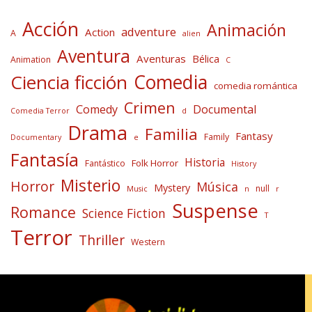
Acción
Animación
adventure
Action
A
alien
Aventura
Aventuras
Bélica
Animation
C
Comedia
Ciencia ficción
comedia romántica
Crimen
Comedy
Documental
Comedia Terror
d
Drama
Familia
Fantasy
Family
Documentary
e
Fantasía
Historia
Folk Horror
Fantástico
History
Misterio
Horror
Música
Mystery
null
Music
n
r
Suspense
Romance
Science Fiction
T
Terror
Thriller
Western