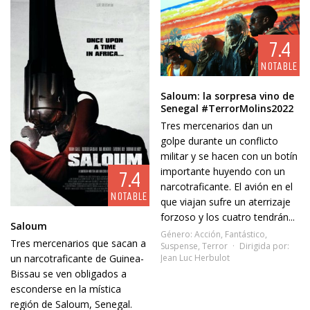
7.4
NOTABLE
Saloum: la sorpresa vino de
Senegal #TerrorMolins2022
Tres mercenarios dan un
golpe durante un conflicto
militar y se hacen con un botín
importante huyendo con un
7.4
narcotraficante. El avión en el
NOTABLE
que viajan sufre un aterrizaje
forzoso y los cuatro tendrán...
Saloum
Género:
Acción
,
Fantástico
,
Tres mercenarios que sacan a
Suspense
,
Terror
Dirigida por:
Jean Luc Herbulot
un narcotraficante de Guinea-
Bissau se ven obligados a
esconderse en la mística
región de Saloum, Senegal.