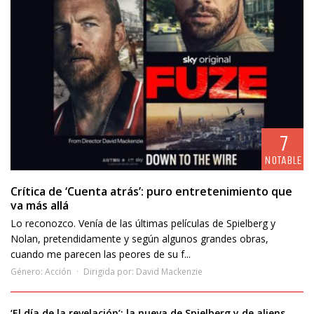
7
NOTABLE
Crítica de ‘Cuenta atrás’: puro entretenimiento que
va más allá
Lo reconozco. Venía de las últimas películas de Spielberg y
Nolan, pretendidamente y según algunos grandes obras,
cuando me parecen las peores de su f...
Género:
Acción
Dirigida por:
David Mackenzie
‘El día de la revelación’: la nueva de Spielberg y de aliens