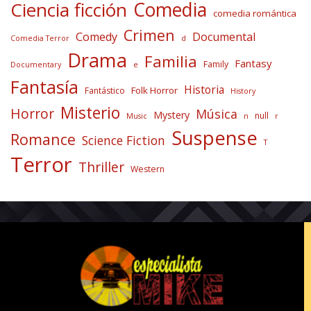
Comedia
Ciencia ficción
comedia romántica
Crimen
Comedy
Documental
Comedia Terror
d
Drama
Familia
Fantasy
Family
Documentary
e
Fantasía
Historia
Folk Horror
Fantástico
History
Misterio
Horror
Música
Mystery
null
Music
n
r
Suspense
Romance
Science Fiction
T
Terror
Thriller
Western