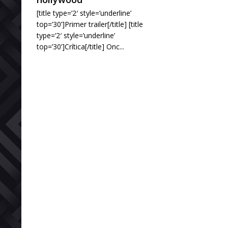
[title type=’2′ style=’underline’
top=’30’]Primer trailer[/title] [title
type=’2′ style=’underline’
top=’30’]Crítica[/title] Onc...