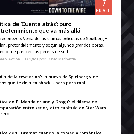
7
NOTABLE
ítica de ‘Cuenta atrás’: puro
tretenimiento que va más allá
reconozco. Venía de las últimas películas de Spielberg y
lan, pretendidamente y según algunos grandes obras,
ndo me parecen las peores de su f...
nero:
Acción
Dirigida por:
David Mackenzie
 día de la revelación’: la nueva de Spielberg y de
iens que te deja en shock… pero para mal
ítica de ‘El Mandaloriano y Grogu’: el dilema de
mparación entre serie y otro capítulo de Star Wars
 cine
ítica de ‘El Drama’: cuando la comedia romántica