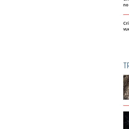
no
Cr
vu
T