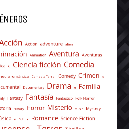
ÉNEROS
Acción
adventure
Action
alien
Aventura
nimación
Aventuras
Animation
Comedia
Ciencia ficción
ica
C
Crimen
Comedy
media romántica
Comedia Terror
d
Drama
Familia
cumental
Documentary
e
Fantasía
Fantasy
Folk Horror
ily
Fantástico
Misterio
Horror
storia
Mystery
History
Music
Romance
sica
Science Fiction
null
n
r
Terror
uspense