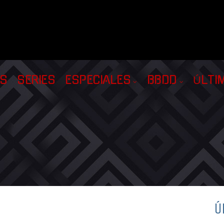
AS
SERIES
ESPECIALES
BBDD
ÚLTI
Ú