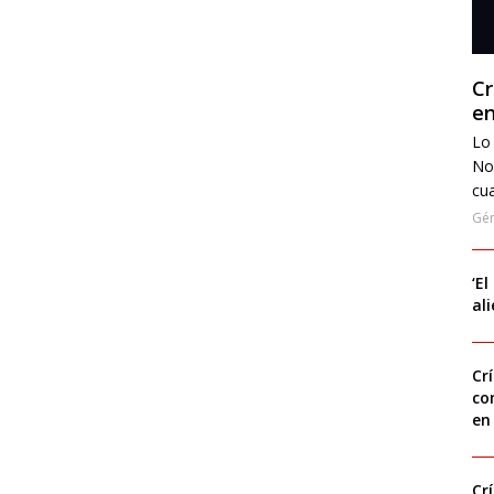
Cr
en
Lo 
No
cua
Gé
‘El
al
Cr
co
en
Cr