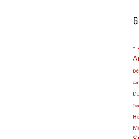
G
A
A
Bél
co
Do
Fam
Hi
Mú
S