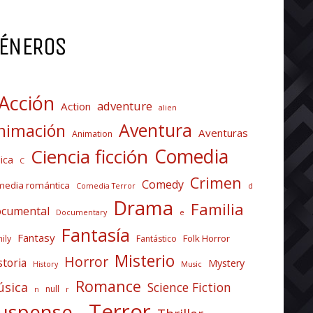
ÉNEROS
Acción
adventure
Action
alien
Aventura
nimación
Aventuras
Animation
Comedia
Ciencia ficción
ica
C
Crimen
Comedy
media romántica
Comedia Terror
d
Drama
Familia
cumental
Documentary
e
Fantasía
Fantasy
Folk Horror
ily
Fantástico
Misterio
Horror
storia
Mystery
History
Music
Romance
sica
Science Fiction
null
n
r
Terror
uspense