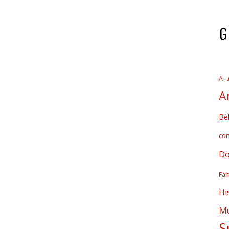
G
A
A
Bél
co
Do
Fam
Hi
Mú
S