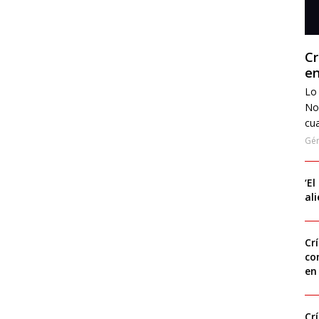
Cr
en
Lo 
No
cua
Gé
‘El
al
Cr
co
en
Cr