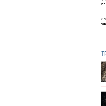
no
Cr
vu
T