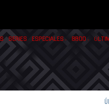
AS
SERIES
ESPECIALES
BBDD
ÚLTI
Ú