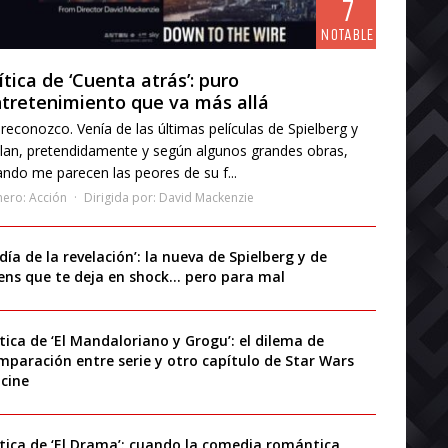
7
NOTABLE
ítica de ‘Cuenta atrás’: puro
tretenimiento que va más allá
reconozco. Venía de las últimas películas de Spielberg y
lan, pretendidamente y según algunos grandes obras,
ndo me parecen las peores de su f...
nero:
Acción
Dirigida por:
David Mackenzie
 día de la revelación’: la nueva de Spielberg y de
iens que te deja en shock… pero para mal
ítica de ‘El Mandaloriano y Grogu’: el dilema de
mparación entre serie y otro capítulo de Star Wars
 cine
ítica de ‘El Drama’: cuando la comedia romántica