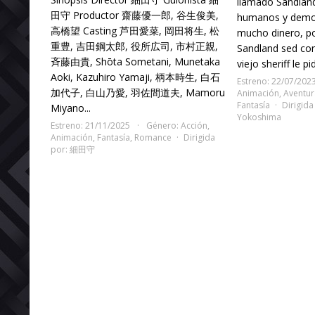
llamado Sandland
田守 Productor 齋藤優一郎, 谷生俊美,
humanos y demon
高橋望 Casting 芦田愛菜, 岡田将生, 松
mucho dinero, po
重豊, 吉田鋼太郎, 役所広司, 市村正親,
Sandland sed co
斉藤由貴, Shōta Sometani, Munetaka
viejo sheriff le p
Aoki, Kazuhiro Yamaji, 柄本時生, 白石
Estreno: 22/07/202
加代子, 白山乃愛, 羽佐間道夫, Mamoru
Animación
,
Aventur
Fantasía
Dirigida
Miyano...
Yokoshima
Estreno: 21/11/2025
Género:
Acción
,
Animación
,
Fantasía
,
Romance
Dirigida
por:
細田守