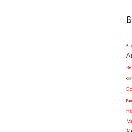
G
A
A
Bél
co
Do
Fam
Hi
Mú
S