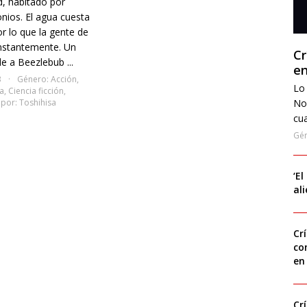
, habitado por
ios. El agua cuesta
r lo que la gente de
nstantemente. Un
Cr
ide a Beezlebub ...
en
3
Género:
Acción
,
Lo 
a
,
Ciencia ficción
,
 por:
Toshihisa
No
cua
Gé
‘El
al
Cr
co
en
Cr