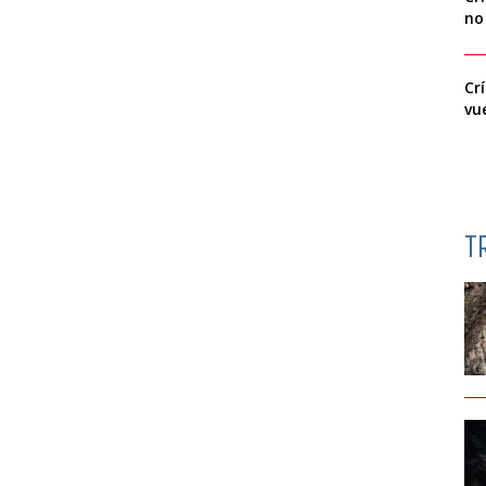
no
Cr
vu
T