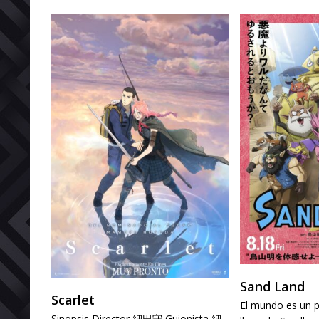
Sand Land
Scarlet
El mundo es un 
Sinopsis Director 細田守 Guionista 細