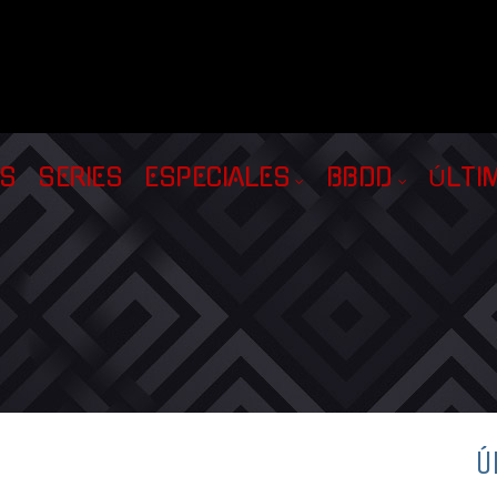
AS
SERIES
ESPECIALES
BBDD
ÚLTI
Ú