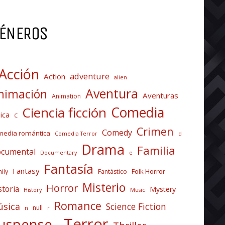
ÉNEROS
Acción
adventure
Action
alien
Aventura
nimación
Aventuras
Animation
Comedia
Ciencia ficción
ica
C
Crimen
Comedy
media romántica
Comedia Terror
d
Drama
Familia
cumental
Documentary
e
Fantasía
Fantasy
Folk Horror
ily
Fantástico
Misterio
Horror
storia
Mystery
History
Music
Romance
sica
Science Fiction
null
n
r
Terror
uspense