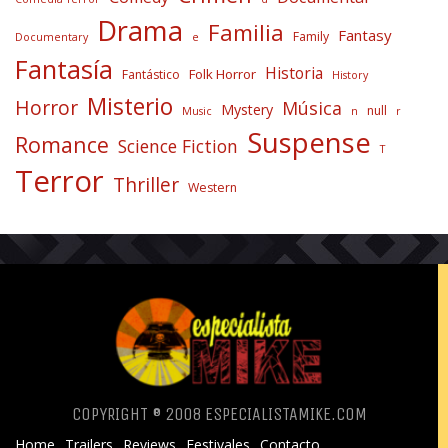
Drama
Familia
Fantasy
Family
Documentary
e
Fantasía
Historia
Folk Horror
Fantástico
History
Misterio
Horror
Música
Mystery
null
Music
n
r
Suspense
Romance
Science Fiction
T
Terror
Thriller
Western
COPYRIGHT ® 2008 ESPECIALISTAMIKE.COM
Home
Trailers
Reviews
Festivales
Contacto