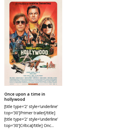
Once upon a time in
hollywood
[title type=’2′ style=’underline’
top=’30’]Primer trailer[/title]
[title type=’2′ style=’underline’
top=’30’]Crítica[/title] Onc...