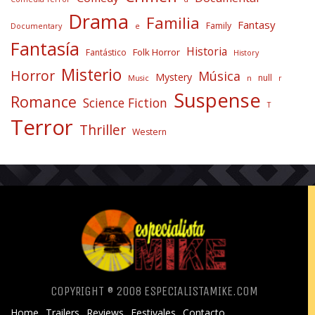
Drama
Familia
Fantasy
Family
Documentary
e
Fantasía
Historia
Folk Horror
Fantástico
History
Misterio
Horror
Música
Mystery
null
Music
n
r
Suspense
Romance
Science Fiction
T
Terror
Thriller
Western
COPYRIGHT ® 2008 ESPECIALISTAMIKE.COM
Home
Trailers
Reviews
Festivales
Contacto