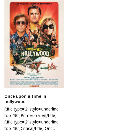
Once upon a time in
hollywood
[title type=’2′ style=’underline’
top=’30’]Primer trailer[/title]
[title type=’2′ style=’underline’
top=’30’]Crítica[/title] Onc...