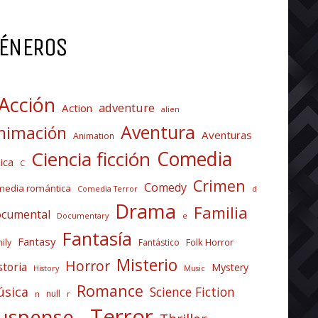
ÉNEROS
Acción
adventure
Action
alien
Aventura
nimación
Aventuras
Animation
Comedia
Ciencia ficción
ica
C
Crimen
Comedy
media romántica
Comedia Terror
d
Drama
Familia
cumental
Documentary
e
Fantasía
Fantasy
Folk Horror
ily
Fantástico
Misterio
Horror
storia
Mystery
History
Music
Romance
sica
Science Fiction
null
n
r
Terror
uspense