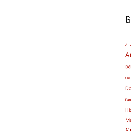
G
A
A
Bél
co
Do
Fam
Hi
Mú
S