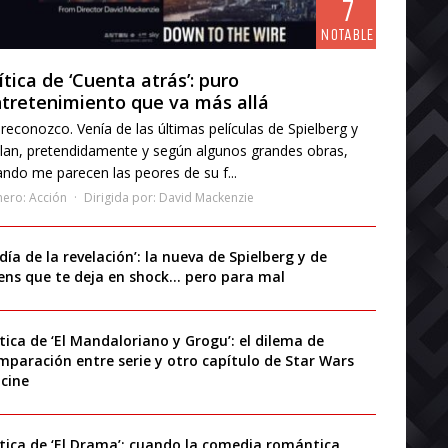
7
NOTABLE
ítica de ‘Cuenta atrás’: puro
tretenimiento que va más allá
reconozco. Venía de las últimas películas de Spielberg y
lan, pretendidamente y según algunos grandes obras,
ndo me parecen las peores de su f...
nero:
Acción
Dirigida por:
David Mackenzie
 día de la revelación’: la nueva de Spielberg y de
iens que te deja en shock… pero para mal
ítica de ‘El Mandaloriano y Grogu’: el dilema de
mparación entre serie y otro capítulo de Star Wars
 cine
ítica de ‘El Drama’: cuando la comedia romántica