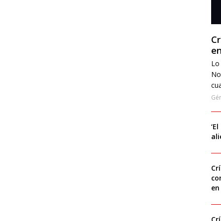
Cr
en
Lo 
No
cua
Gé
‘El
al
Cr
co
en
Cr