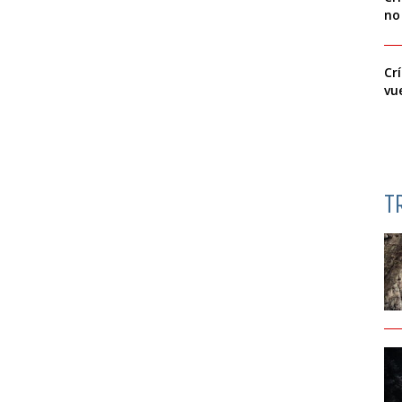
no
Cr
vu
T