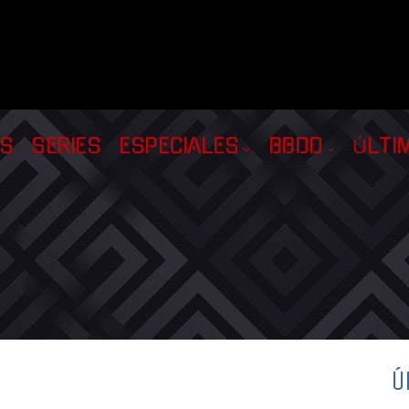
AS
SERIES
ESPECIALES
BBDD
ÚLTI
Ú