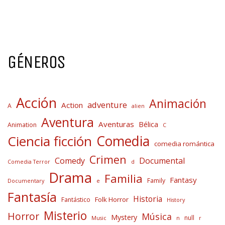
GÉNEROS
Acción
Animación
adventure
Action
A
alien
Aventura
Aventuras
Bélica
Animation
C
Comedia
Ciencia ficción
comedia romántica
Crimen
Comedy
Documental
Comedia Terror
d
Drama
Familia
Fantasy
Family
Documentary
e
Fantasía
Historia
Folk Horror
Fantástico
History
Misterio
Horror
Música
Mystery
null
Music
n
r