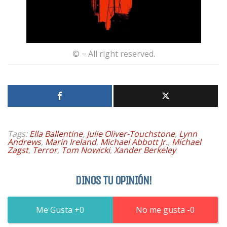
© − All right reserved.
Tags:
Ella Ballentine
,
Julie Oliver-Touchstone
,
Lynn
Andrews
,
Marin Ireland
,
Michael Abbott Jr.
,
Michael
Zagst
,
Terror
,
Tom Nowicki
,
Xander Berkeley
DINOS TU OPINIÓN!
0
0