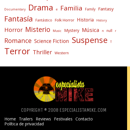
Drama
Familia
Fantasy
Family
Documentary
e
Fantasía
Historia
Folk Horror
Fantástico
History
Misterio
Horror
Música
Mystery
null
Music
n
r
Suspense
Romance
Science Fiction
T
Terror
Thriller
Western
COPYRIGHT ® 2008 ESPECIALISTAMIKE.COM
Home
Trailers
Reviews
Festivales
Contacto
Política de privacidad