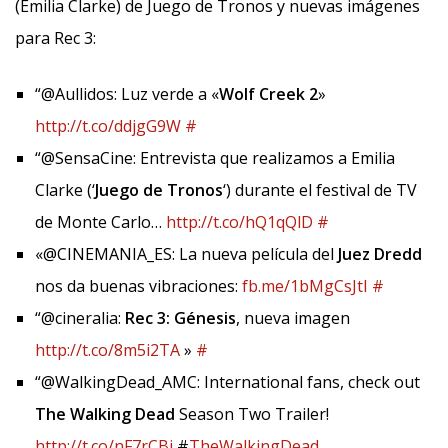
(Emilia Clarke) de Juego de Tronos y nuevas imágenes
para Rec 3:
“@Aullidos: Luz verde a «
Wolf Creek 2
»
http://t.co/ddjgG9W
#
“@SensaCine: Entrevista que realizamos a Emilia
Clarke (‘
Juego de Tronos
‘) durante el festival de TV
de Monte Carlo…
http://t.co/hQ1qQlD
#
«@CINEMANIA_ES: La nueva película del
Juez Dredd
nos da buenas vibraciones:
fb.me/1bMgCsJtI
#
“@cineralia:
Rec 3: Génesis
, nueva imagen
http://t.co/8m5i2TA
»
#
“@WalkingDead_AMC: International fans, check out
The Walking Dead
Season Two Trailer!
http://t.co/nF7rCBj
#
TheWalkingDead