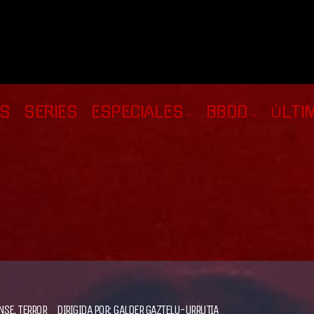
AS
SERIES
ESPECIALES
BBDD
ÚLTI
NSE
,
TERROR
DIRIGIDA POR:
GALDER GAZTELU-URRUTIA