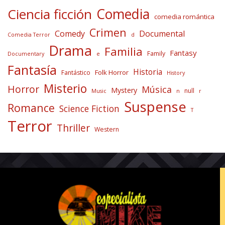
Comedia
Ciencia ficción
comedia romántica
Crimen
Comedy
Documental
Comedia Terror
d
Drama
Familia
Fantasy
Family
Documentary
e
Fantasía
Historia
Folk Horror
Fantástico
History
Misterio
Horror
Música
Mystery
null
Music
n
r
Suspense
Romance
Science Fiction
T
Terror
Thriller
Western