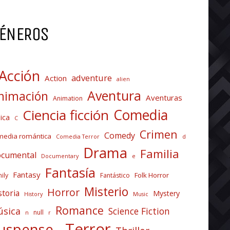
ÉNEROS
Acción
adventure
Action
alien
Aventura
nimación
Aventuras
Animation
Comedia
Ciencia ficción
ica
C
Crimen
Comedy
media romántica
Comedia Terror
d
Drama
Familia
cumental
Documentary
e
Fantasía
Fantasy
Folk Horror
ily
Fantástico
Misterio
Horror
storia
Mystery
History
Music
Romance
sica
Science Fiction
null
n
r
Terror
uspense