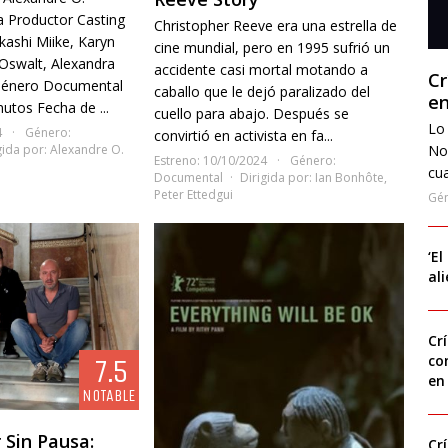
ta Productor Casting
Christopher Reeve era una estrella de
kashi Miike, Karyn
cine mundial, pero en 1995 sufrió un
Oswalt, Alexandra
accidente casi mortal motando a
Cr
 Género Documental
caballo que le dejó paralizado del
en
utos Fecha de ...
cuello para abajo. Después se
Lo 
4
Género:
convirtió en activista en fa...
No
gida por:
Alexandre O.
Estreno: 10/10/2024
Género:
cua
Documental
Dirigida por:
Ian Bonhôte
,
Peter Ettedgui
Gé
‘El
al
Cr
co
7.5
en
NOTABLE
r Sin Pausa:
Cr