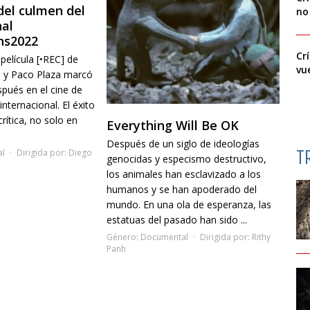
del culmen del
no
nal
ns2022
Cr
película [•REC] de
vu
 y Paco Plaza marcó
spués en el cine de
internacional. El éxito
crítica, no solo en
Everything Will Be OK
Después de un siglo de ideologías
T
al
Dirigida por:
Diego
genocidas y especismo destructivo,
los animales han esclavizado a los
humanos y se han apoderado del
mundo. En una ola de esperanza, las
estatuas del pasado han sido ...
Género:
Documental
Dirigida por:
Rithy
Panh