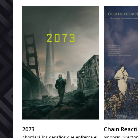
2073
Chain React
Abordará los desafíos que enfrenta el
Sinopsis Directo