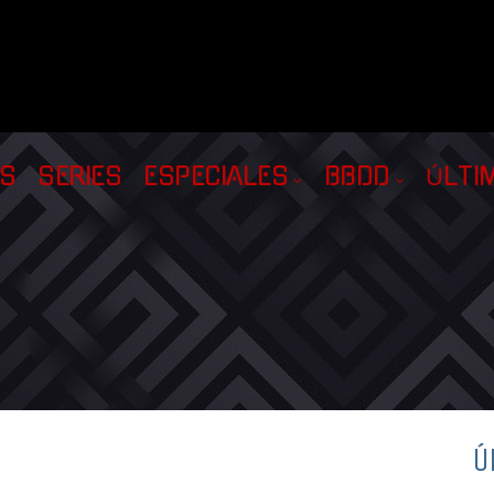
AS
SERIES
ESPECIALES
BBDD
ÚLTI
Ú