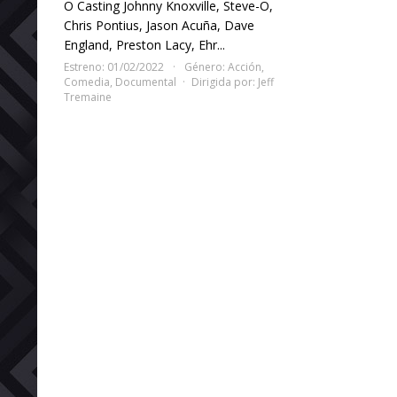
O Casting Johnny Knoxville, Steve-O,
Chris Pontius, Jason Acuña, Dave
England, Preston Lacy, Ehr...
Estreno: 01/02/2022
Género:
Acción
,
Comedia
,
Documental
Dirigida por:
Jeff
Tremaine