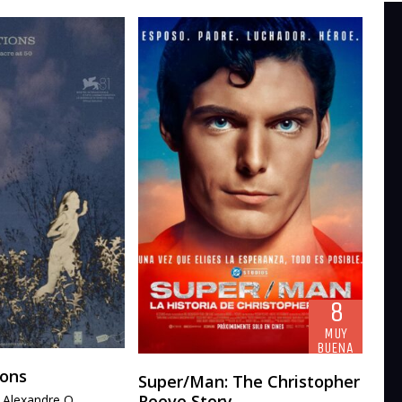
8
MUY
BUENA
ions
Super/Man: The Christopher
Reeve Story
r Alexandre O.