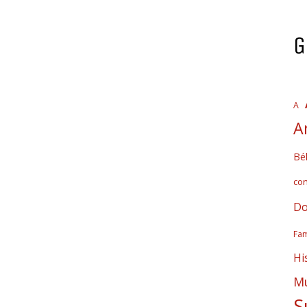
G
A
A
Bél
co
Do
Fam
Hi
Mú
S