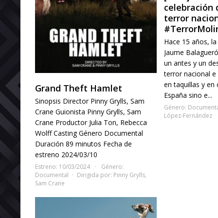
celebración 
terror nacio
#TerrorMoli
Hace 15 años, la 
Jaume Balagueró
un antes y un de
terror nacional e 
en taquillas y en 
Grand Theft Hamlet
España sino e...
Sinopsis Director Pinny Grylls, Sam
Género:
Document
Crane Guionista Pinny Grylls, Sam
López-Fernández
Crane Productor Julia Ton, Rebecca
Wolff Casting Género Documental
Duración 89 minutos Fecha de
estreno 2024/03/10
Estreno: 10/03/2024
Género:
Documental
Dirigida por:
Pinny Grylls
,
Sam Crane