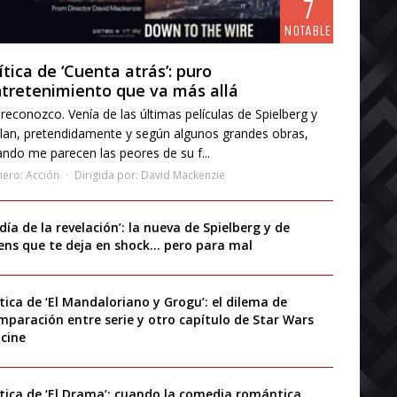
7
NOTABLE
ítica de ‘Cuenta atrás’: puro
tretenimiento que va más allá
reconozco. Venía de las últimas películas de Spielberg y
lan, pretendidamente y según algunos grandes obras,
ndo me parecen las peores de su f...
nero:
Acción
Dirigida por:
David Mackenzie
 día de la revelación’: la nueva de Spielberg y de
iens que te deja en shock… pero para mal
ítica de ‘El Mandaloriano y Grogu’: el dilema de
mparación entre serie y otro capítulo de Star Wars
 cine
ítica de ‘El Drama’: cuando la comedia romántica