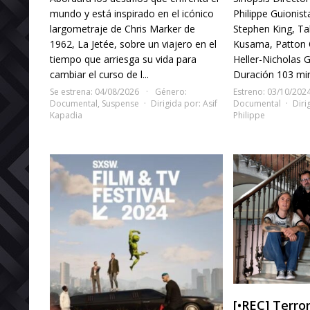
mundo y está inspirado en el icónico
Philippe Guionis
largometraje de Chris Marker de
Stephen King, Ta
1962, La Jetée, sobre un viajero en el
Kusama, Patton 
tiempo que arriesga su vida para
Heller-Nicholas
cambiar el curso de l...
Duración 103 min
Se estrena: 04/08/2026
Género:
Estreno: 03/10/202
Documental
,
Suspense
Dirigida por:
Asif
Documental
Diri
Kapadia
Philippe
[•REC] Terro