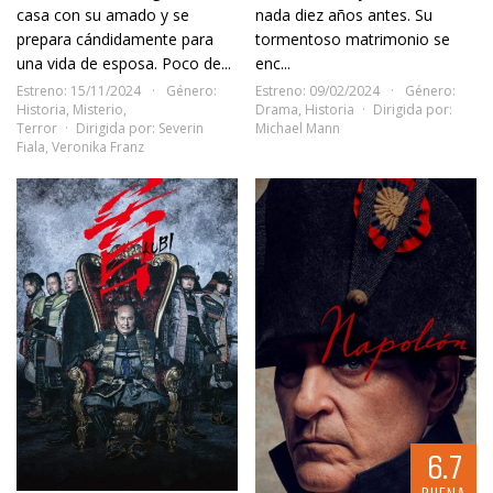
casa con su amado y se
nada diez años antes. Su
prepara cándidamente para
tormentoso matrimonio se
una vida de esposa. Poco de...
enc...
Estreno: 15/11/2024
Género:
Estreno: 09/02/2024
Género:
Historia
,
Misterio
,
Drama
,
Historia
Dirigida por:
Terror
Dirigida por:
Severin
Michael Mann
Fiala
,
Veronika Franz
6.7