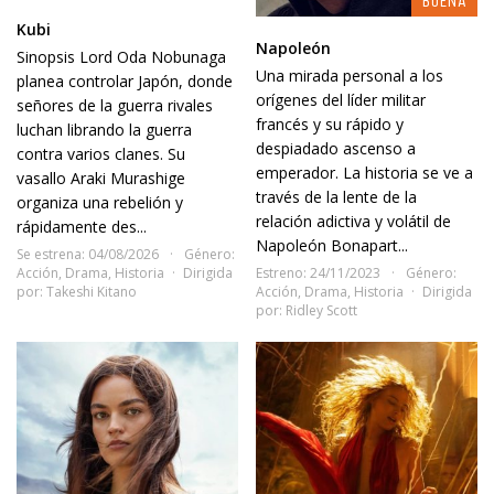
BUENA
Kubi
Napoleón
Sinopsis Lord Oda Nobunaga
Una mirada personal a los
planea controlar Japón, donde
orígenes del líder militar
señores de la guerra rivales
francés y su rápido y
luchan librando la guerra
despiadado ascenso a
contra varios clanes. Su
emperador. La historia se ve a
vasallo Araki Murashige
través de la lente de la
organiza una rebelión y
relación adictiva y volátil de
rápidamente des...
Napoleón Bonapart...
Se estrena: 04/08/2026
Género:
Acción
,
Drama
,
Historia
Dirigida
Estreno: 24/11/2023
Género:
por:
Takeshi Kitano
Acción
,
Drama
,
Historia
Dirigida
por:
Ridley Scott