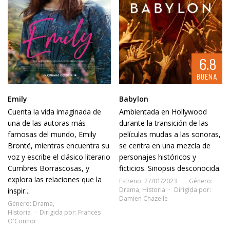
6.8
BUENA
Emily
Babylon
Cuenta la vida imaginada de
Ambientada en Hollywood
una de las autoras más
durante la transición de las
famosas del mundo, Emily
películas mudas a las sonoras,
Brontë, mientras encuentra su
se centra en una mezcla de
voz y escribe el clásico literario
personajes históricos y
Cumbres Borrascosas, y
ficticios. Sinopsis desconocida.
explora las relaciones que la
Estreno: 27/01/2023
Género:
Drama
,
Historia
Dirigida por:
inspir...
Damien Chazelle
Género:
Drama
,
Historia
Dirigida por:
Frances
O'Connor