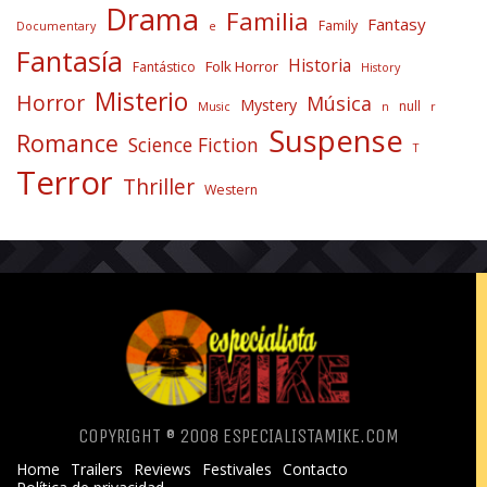
Drama
Familia
Fantasy
Family
Documentary
e
Fantasía
Historia
Folk Horror
Fantástico
History
Misterio
Horror
Música
Mystery
null
Music
n
r
Suspense
Romance
Science Fiction
T
Terror
Thriller
Western
COPYRIGHT ® 2008 ESPECIALISTAMIKE.COM
Home
Trailers
Reviews
Festivales
Contacto