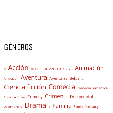
GÉNEROS
Acción
Animación
adventure
Action
A
alien
Aventura
Aventuras
Bélica
Animation
C
Comedia
Ciencia ficción
comedia romántica
Crimen
Comedy
Documental
Comedia Terror
d
Drama
Familia
Fantasy
Family
Documentary
e