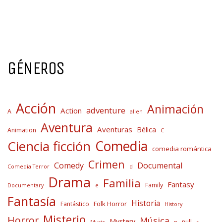
GÉNEROS
Acción
Animación
adventure
Action
A
alien
Aventura
Aventuras
Bélica
Animation
C
Comedia
Ciencia ficción
comedia romántica
Crimen
Comedy
Documental
Comedia Terror
d
Drama
Familia
Fantasy
Family
Documentary
e
Fantasía
Historia
Folk Horror
Fantástico
History
Misterio
Horror
Música
Mystery
null