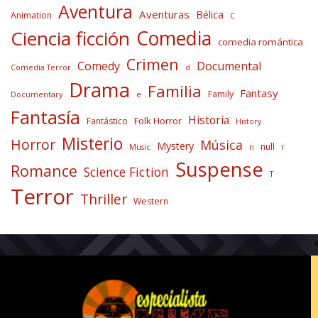
Aventura
Aventuras
Bélica
Animation
C
Comedia
Ciencia ficción
comedia romántica
Crimen
Comedy
Documental
Comedia Terror
d
Drama
Familia
Fantasy
Family
Documentary
e
Fantasía
Historia
Folk Horror
Fantástico
History
Misterio
Horror
Música
Mystery
null
Music
n
r
Suspense
Romance
Science Fiction
T
Terror
Thriller
Western