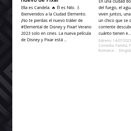
En una ciudad do
Ella es Candela. 🔥 Él es Nilo. 💧
del fuego, el agua,
Bienvenidos a la Ciudad Elemento.
viven juntos, un
¡No te pierdas el nuevo tráiler de
un chico que se d
#Elemental de Disney y Pixar! Verano
corriente descubr
2023 solo en cines. La nueva película
cuánto tienen e...
de Disney y Pixar está ...
Estreno: 14/07/202
Comedia
,
Familia
,
F
Romance
Dirigid