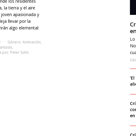
nde los residentes
 la tierra y el aire
a joven apasionada y
eja llevar por la
Cr
irán algo elemental:
en
Lo 
3
Género:
Animación
,
No
antasía
,
cua
a por:
Peter Sohn
Gé
‘El
al
Cr
co
en
Cr