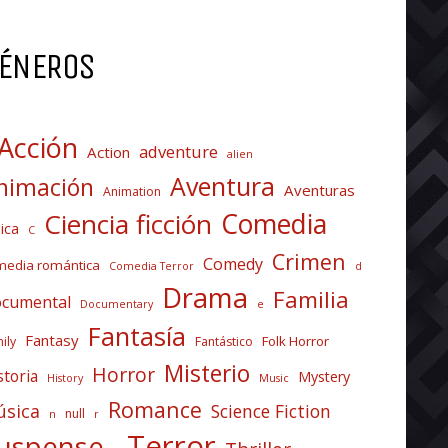
ÉNEROS
Acción
adventure
Action
alien
Aventura
nimación
Aventuras
Animation
Comedia
Ciencia ficción
ica
C
Crimen
Comedy
media romántica
Comedia Terror
d
Drama
Familia
cumental
Documentary
e
Fantasía
Fantasy
Folk Horror
ily
Fantástico
Misterio
Horror
storia
Mystery
History
Music
Romance
sica
Science Fiction
null
n
r
Terror
uspense