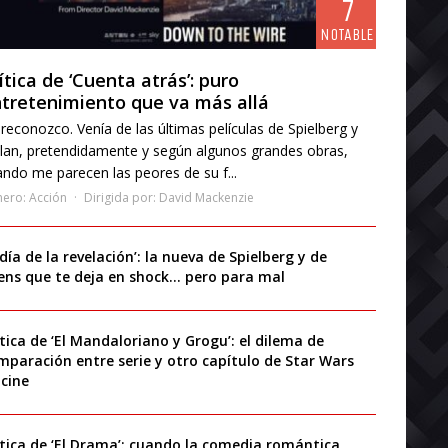
7
NOTABLE
ítica de ‘Cuenta atrás’: puro
tretenimiento que va más allá
reconozco. Venía de las últimas películas de Spielberg y
lan, pretendidamente y según algunos grandes obras,
ndo me parecen las peores de su f...
nero:
Acción
Dirigida por:
David Mackenzie
 día de la revelación’: la nueva de Spielberg y de
iens que te deja en shock… pero para mal
ítica de ‘El Mandaloriano y Grogu’: el dilema de
mparación entre serie y otro capítulo de Star Wars
 cine
ítica de ‘El Drama’: cuando la comedia romántica