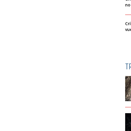
no
Cr
vu
T