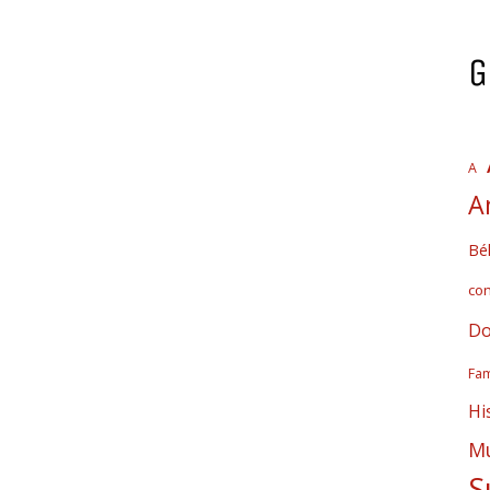
G
A
A
Bél
co
Do
Fam
Hi
Mú
S