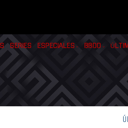
AS
SERIES
ESPECIALES
BBDD
ÚLTI
Ú