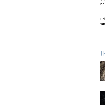
no
Cr
vu
T