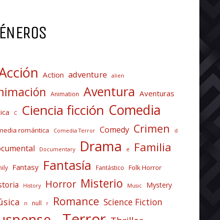
ÉNEROS
Acción
adventure
Action
alien
Aventura
nimación
Aventuras
Animation
Comedia
Ciencia ficción
ica
C
Crimen
Comedy
media romántica
Comedia Terror
d
Drama
Familia
cumental
Documentary
e
Fantasía
Fantasy
Folk Horror
ily
Fantástico
Misterio
Horror
storia
Mystery
History
Music
Romance
sica
Science Fiction
null
n
r
Terror
uspense