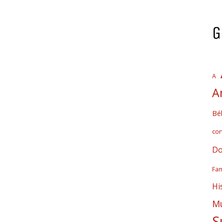
G
A
A
Bél
co
Do
Fam
Hi
Mú
S