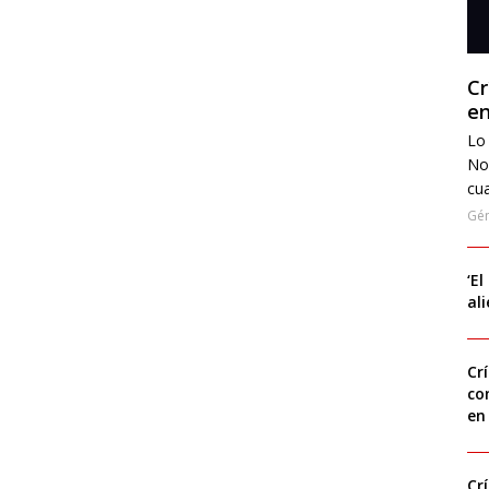
Cr
en
Lo 
No
cua
Gé
‘El
al
Cr
co
en
Cr