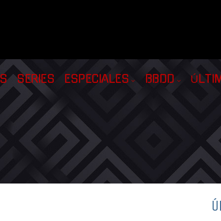
AS
SERIES
ESPECIALES
BBDD
ÚLTI
Ú