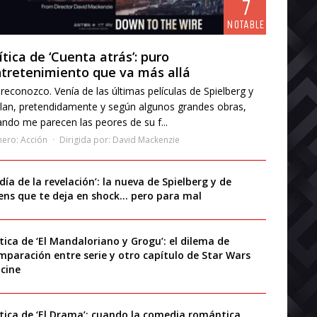
7
NOTABLE
ítica de ‘Cuenta atrás’: puro
tretenimiento que va más allá
reconozco. Venía de las últimas películas de Spielberg y
lan, pretendidamente y según algunos grandes obras,
ndo me parecen las peores de su f...
nero:
Acción
Dirigida por:
David Mackenzie
 día de la revelación’: la nueva de Spielberg y de
iens que te deja en shock… pero para mal
ítica de ‘El Mandaloriano y Grogu’: el dilema de
mparación entre serie y otro capítulo de Star Wars
 cine
ítica de ‘El Drama’: cuando la comedia romántica