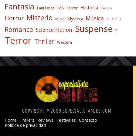
Fantasía
Historia
Folk Horror
Fantástico
History
Misterio
Horror
Música
Mystery
null
Music
n
r
Suspense
Romance
Science Fiction
T
Terror
Thriller
Western
COPYRIGHT ® 2008 ESPECIALISTAMIKE.COM
Home
Trailers
Reviews
Festivales
Contacto
Política de privacidad