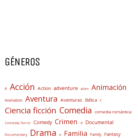
GÉNEROS
Acción
Animación
adventure
Action
A
alien
Aventura
Aventuras
Bélica
Animation
C
Comedia
Ciencia ficción
comedia romántica
Crimen
Comedy
Documental
Comedia Terror
d
Drama
Familia
Fantasy
Family
Documentary
e