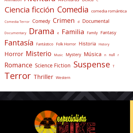
Comedia
Ciencia ficción
comedia romántica
Crimen
Comedy
Documental
Comedia Terror
d
Drama
Familia
Fantasy
Family
Documentary
e
Fantasía
Historia
Folk Horror
Fantástico
History
Misterio
Horror
Música
Mystery
null
Music
n
r
Suspense
Romance
Science Fiction
T
Terror
Thriller
Western