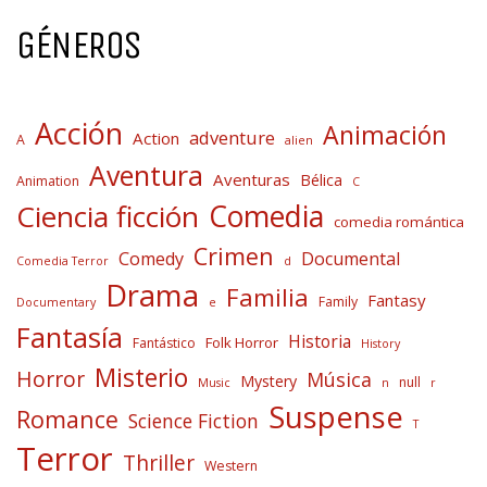
GÉNEROS
Acción
Animación
adventure
Action
A
alien
Aventura
Aventuras
Bélica
Animation
C
Comedia
Ciencia ficción
comedia romántica
Crimen
Comedy
Documental
Comedia Terror
d
Drama
Familia
Fantasy
Family
Documentary
e
Fantasía
Historia
Folk Horror
Fantástico
History
Misterio
Horror
Música
Mystery
null
Music
n
r
Suspense
Romance
Science Fiction
T
Terror
Thriller
Western