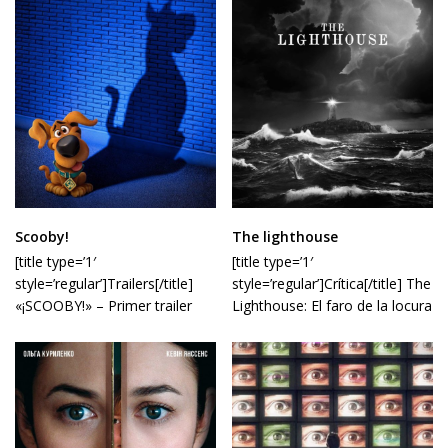
Scooby!
The lighthouse
[title type=’1′
[title type=’1′
style=’regular’]Trailers[/title]
style=’regular’]Crítica[/title] The
«¡SCOOBY!» – Primer trailer
Lighthouse: El faro de la locura