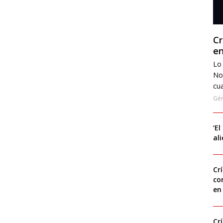
Cr
en
Lo 
No
cua
Gé
‘El
al
Cr
co
en
Cr