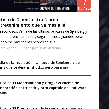
7
NOTABLE
ítica de ‘Cuenta atrás’: puro
tretenimiento que va más allá
reconozco. Venía de las últimas películas de Spielberg y
lan, pretendidamente y según algunos grandes obras,
ndo me parecen las peores de su f...
nero:
Acción
Dirigida por:
David Mackenzie
 día de la revelación’: la nueva de Spielberg y de
iens que te deja en shock… pero para mal
ítica de ‘El Mandaloriano y Grogu’: el dilema de
mparación entre serie y otro capítulo de Star Wars
 cine
ítica de ‘El Drama’: cuando la comedia romántica