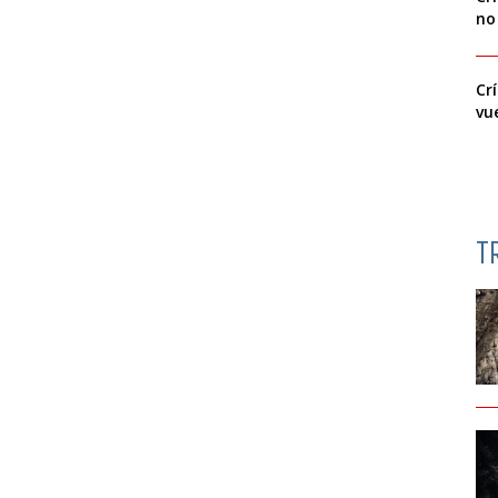
no
Cr
vu
T