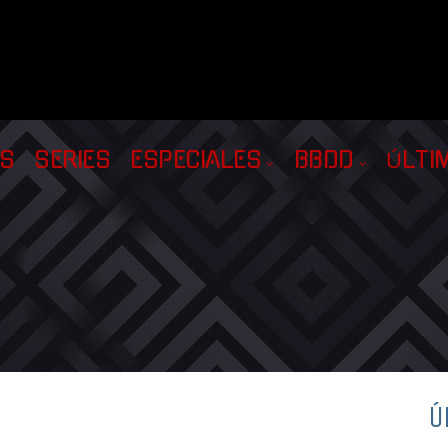
AS
SERIES
ESPECIALES
BBDD
ÚLTI
Ú