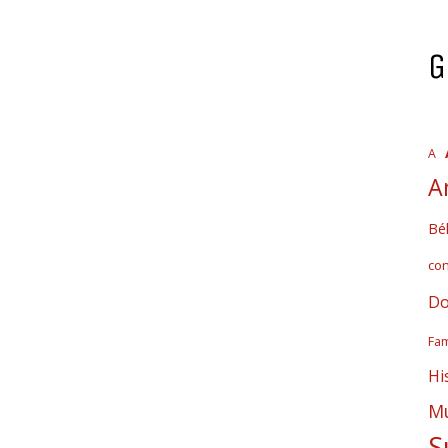
G
A
A
Bél
co
Do
Fam
Hi
Mú
S