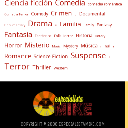
Comedia
Ciencia ficción
comedia romántica
Crimen
Comedy
Documental
Comedia Terror
d
Drama
Familia
Fantasy
Family
Documentary
e
Fantasía
Historia
Folk Horror
Fantástico
History
Misterio
Horror
Música
Mystery
null
Music
n
r
Suspense
Romance
Science Fiction
T
Terror
Thriller
Western
COPYRIGHT ® 2008 ESPECIALISTAMIKE.COM