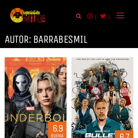
|
|
AUTOR:
BARRABESMIL
6.9
6.7
BUENA