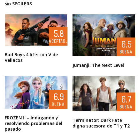
sin SPOILERS
5.8
ACEPTABLE
6.5
BUENA
Bad Boys 4 life: con V de
Vellacos
Jumanji: The Next Level
6.9
6.7
BUENA
BUENA
FROZEN II – Indagando y
Terminator: Dark Fate
resolviendo problemas del
digna sucesora de T1 y T2
pasado