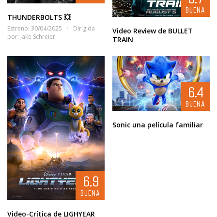
BUENA
THUNDERBOLTS 💥
Estreno: 30/04/2025
Dirigida
Video Review de BULLET
por:
Jake Schreier
TRAIN
6.4
BUENA
Sonic una película familiar
6.9
BUENA
Video-Crítica de LIGHYEAR