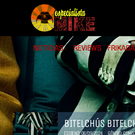
NOTICIAS
REVIEWS
FRIKAD
BITELCHÚS BITELC
ESTRENO: 06/09/2024
GÉNERO:
COMED