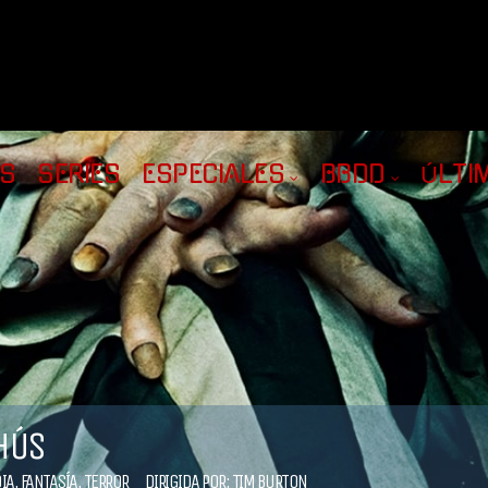
AS
SERIES
ESPECIALES
BBDD
ÚLTI
HÚS
IA
,
FANTASÍA
,
TERROR
DIRIGIDA POR:
TIM BURTON