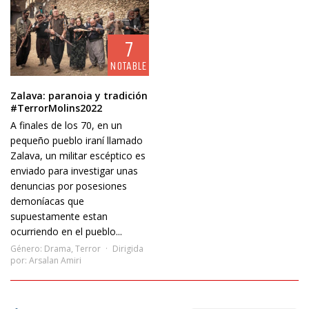
7
NOTABLE
Zalava: paranoia y tradición
#TerrorMolins2022
A finales de los 70, en un
pequeño pueblo iraní llamado
Zalava, un militar escéptico es
enviado para investigar unas
denuncias por posesiones
demoníacas que
supuestamente estan
ocurriendo en el pueblo...
Género:
Drama
,
Terror
Dirigida
por:
Arsalan Amiri