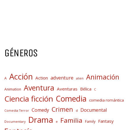
GÉNEROS
Acción
Animación
adventure
Action
A
alien
Aventura
Aventuras
Bélica
Animation
C
Comedia
Ciencia ficción
comedia romántica
Crimen
Comedy
Documental
Comedia Terror
d
Drama
Familia
Fantasy
Family
Documentary
e