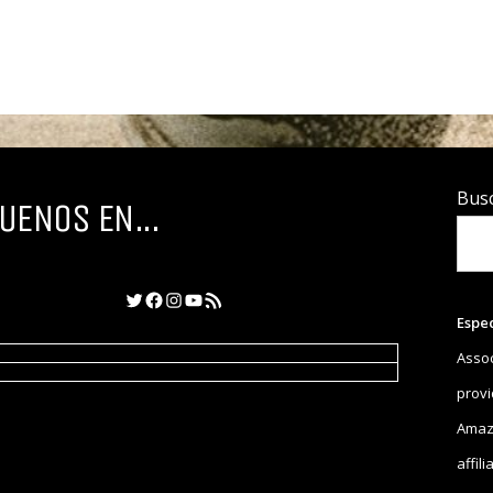
Bus
UENOS EN...
Twitter
Facebook
Instagram
YouTube
Feed RSS
Espe
Assoc
provi
Amazo
affil