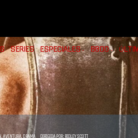
AS
SERIES
ESPECIALES
BBDD
ÚLTI
N
,
AVENTURA
,
DRAMA
DIRIGIDA POR:
RIDLEY SCOTT