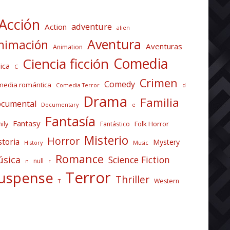
Acción
adventure
Action
alien
Aventura
nimación
Aventuras
Animation
Comedia
Ciencia ficción
ica
C
Crimen
Comedy
media romántica
Comedia Terror
d
Drama
Familia
cumental
Documentary
e
Fantasía
Fantasy
Folk Horror
ily
Fantástico
Misterio
Horror
storia
Mystery
History
Music
Romance
sica
Science Fiction
null
n
r
Terror
uspense
Thriller
Western
T