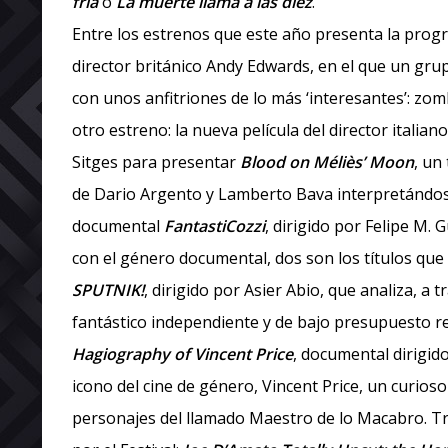
fría
o
La muerte llama a las diez
.
Entre los estrenos que este año presenta la pro
director británico Andy Edwards, en el que un grup
con unos anfitriones de lo más ‘interesantes’: z
otro estreno: la nueva película del director italia
Sitges para presentar
Blood on Méliès’ Moon
, un
de Dario Argento y Lamberto Bava interpretándose 
documental
FantastiCozzi
, dirigido por Felipe M. 
con el género documental, dos son los títulos qu
SPUTNIK!
, dirigido por Asier Abio, que analiza, a t
fantástico independiente y de bajo presupuesto r
Hagiography of Vincent Price
, documental dirigid
icono del cine de género, Vincent Price, un curios
personajes del llamado Maestro de lo Macabro. T