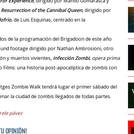
rror Experience
, dirigido por Manlio Gomarasca y
 Resurrection of the Cannibal Queen
, dirigido por
ofrío
, de Luis Esquinas, centrado en la
ados de la programación del Brigadoon de este año
found footage dirigido por Nathan Ambrosioni, otro
ción y muertos vivientes,
Infección Zombi
,
opera prima
o Films: una historia post-apocalíptica de zombis con
l Sitges Zombie Walk tendrá lugar el primer sábado del
llenar la ciudad de zombis llegados de todas partes.
rele pávez
TU OPINIÓN!