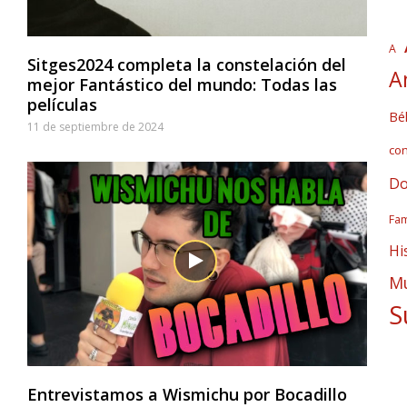
A
Sitges2024 completa la constelación del
A
mejor Fantástico del mundo: Todas las
películas
Bél
11 de septiembre de 2024
co
Do
Fam
Hi
Mú
S
Entrevistamos a Wismichu por Bocadillo