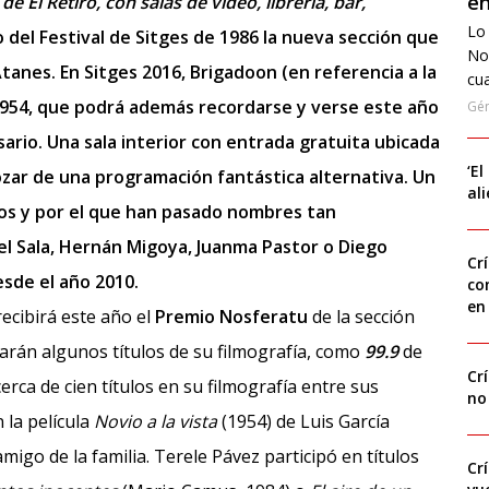
en
 El Retiro, con salas de vídeo, librería, bar,
Lo 
o del Festival de Sitges de 1986 la nueva sección que
No
tanes. En Sitges 2016, Brigadoon (en referencia a la
cua
 1954, que podrá además recordarse y verse este año
Gé
ario. Una sala interior con entrada gratuita ubicada
‘El
zar de una programación fantástica alternativa. Un
al
años y por el que han pasado nombres tan
el Sala, Hernán Migoya, Juanma Pastor o Diego
Cr
sde el año 2010.
co
en
recibirá este año el
Premio Nosferatu
de la sección
tarán algunos títulos de su filmografía, como
99.9
de
Cr
cerca de cien títulos en su filmografía entre sus
no
 la película
Novio a la vista
(1954) de Luis García
migo de la familia. Terele Pávez participó en títulos
Cr