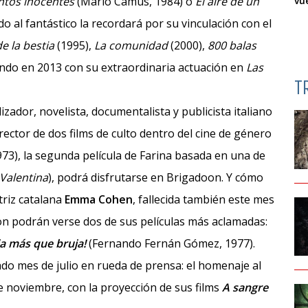
ntos inocentes
(Mario Camus, 1984) o
El aire de un
vu
do al fantástico la recordará por su vinculación con el
de la bestia
(1995),
La comunidad
(2000),
800 balas
ndo en 2013 con su extraordinaria actuación en
Las
T
ador, novelista, documentalista y publicista italiano
director de dos films de culto dentro del cine de género
73), la segunda película de Farina basada en una de
Valentina
), podrá disfrutarse en Brigadoon. Y cómo
ctriz catalana
Emma Cohen
, fallecida también este mes
on podrán verse dos de sus películas más aclamadas:
ja más que bruja!
(Fernando Fernán Gómez, 1977).
ado mes de julio en rueda de prensa: el homenaje al
e noviembre, con la proyección de sus films
A sangre