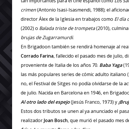
tan importantes para el cine español como
Los sa
crimen
(Antonio Isasi-Isasmendi, 1988); el aficiona
director Álex de la Iglesia en trabajos como
El día 
(2002) o
Balada triste de trompeta
(2010), culmina
brujas de Zugarramurdi
.
En Brigadoon también se rendirá homenaje al realiz
Corrado Farina
, fallecido el pasado mes de julio, 
proveniente de Italia de los años 70.
Baba Yaga
(19
las más populares series de cómic adulto italiano (
no, el Festival de Sitges no podía olvidarse de la a
de julio. Nacida en Barcelona en 1946, en Brigado
Al otro lado del espejo
(Jesús Franco, 1973) y
¡Bru
Estos dos tributos se unen al ya anunciado el pas
realizador
Joan Bosch
, que murió el pasado mes d