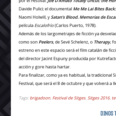
por el Festival:
Joe D’Amato Totally Uncut: the Ho
Davide Pulici; el documental
Me Me Lai Bites Back:
Naomi Holwill, y
Satan’s Blood. Memorias de Escal
película
Escalofrío
(Carlos Puerto, 1978).
Además de los largometrajes de ficción ya desvel
como son
Peelers
, de Sevé Schelenz, o
Therapy
, 
estreno en este espacio será el film catalán de fic
del director Jacint Espuny producida por Kutrefact
acción y gore hasta hartar.
Para finalizar, como ya es habitual, la tradiciona
Festival, que será el 8 de octubre y que volverá a 
Tags:
brigadoon
,
Festival de Sitges
,
Sitges 2016
,
te
DINOS 