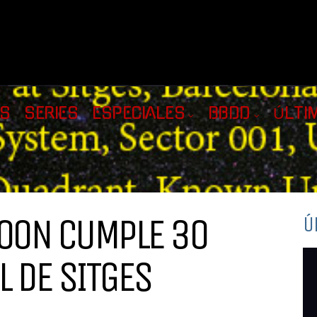
AS
SERIES
ESPECIALES
BBDD
ÚLTI
DOON CUMPLE 30
Ú
L DE SITGES