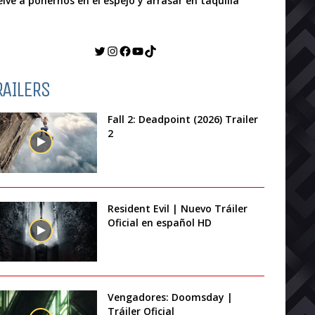
elve a ponernos en el espejo y arrasar en taquilla
Twitter
Instagram
Facebook
YouTube
TikTok
RAILERS
Fall 2: Deadpoint (2026) Trailer
2
Resident Evil | Nuevo Tráiler
Oficial en español HD
Vengadores: Doomsday |
Tráiler Oficial