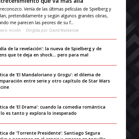
tretenimiento que va más allá
reconozco. Venía de las últimas películas de Spielberg y
lan, pretendidamente y según algunos grandes obras,
ndo me parecen las peores de su f...
nero:
Acción
Dirigida por:
David Mackenzie
 día de la revelación’: la nueva de Spielberg y de
iens que te deja en shock… pero para mal
ítica de ‘El Mandaloriano y Grogu’: el dilema de
mparación entre serie y otro capítulo de Star Wars
 cine
ítica de ‘El Drama’: cuando la comedia romántica
 lo es tanto y explora lo inesperado
ítica de ‘Torrente Presidente’: Santiago Segura