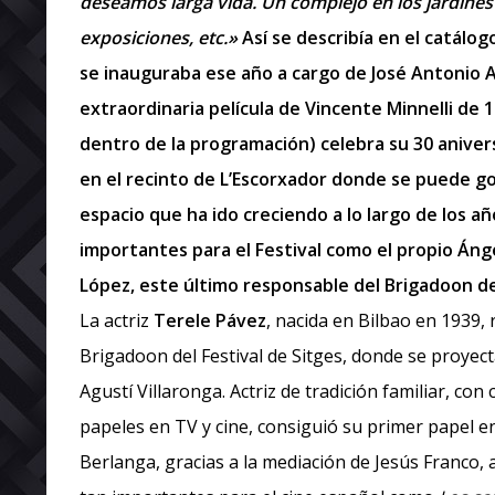
deseamos larga vida. Un complejo en los jardines de
exposiciones, etc.»
Así se describía en el catálog
se inauguraba ese año a cargo de José Antonio A
extraordinaria película de Vincente Minnelli de
dentro de la programación) celebra su 30 anivers
en el recinto de L’Escorxador donde se puede go
espacio que ha ido creciendo a lo largo de los 
importantes para el Festival como el propio Áng
López, este último responsable del Brigadoon de
La actriz
Terele Pávez
, nacida en Bilbao en 1939, 
Brigadoon del Festival de Sitges, donde se proyec
Agustí Villaronga. Actriz de tradición familiar, con 
papeles en TV y cine, consiguió su primer papel en
Berlanga, gracias a la mediación de Jesús Franco, a