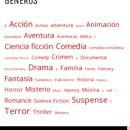
GÉNEROS
Acción
Animación
adventure
Action
A
alien
Aventura
Aventuras
Bélica
Animation
C
Comedia
Ciencia ficción
comedia romántica
Crimen
Comedy
Documental
Comedia Terror
d
Drama
Familia
Fantasy
Family
Documentary
e
Fantasía
Historia
Folk Horror
Fantástico
History
Misterio
Horror
Música
Mystery
null
Music
n
r
Suspense
Romance
Science Fiction
T
Terror
Thriller
Western