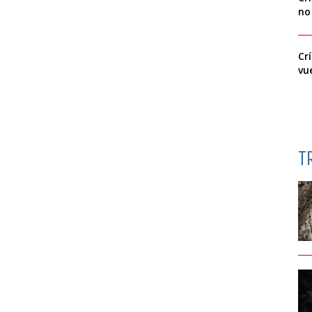
no
Cr
vu
T