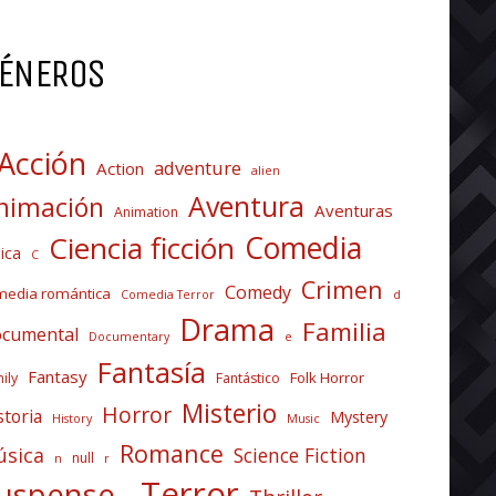
ÉNEROS
Acción
adventure
Action
alien
Aventura
nimación
Aventuras
Animation
Comedia
Ciencia ficción
ica
C
Crimen
Comedy
media romántica
Comedia Terror
d
Drama
Familia
cumental
Documentary
e
Fantasía
Fantasy
Folk Horror
ily
Fantástico
Misterio
Horror
storia
Mystery
History
Music
Romance
sica
Science Fiction
null
n
r
Terror
uspense