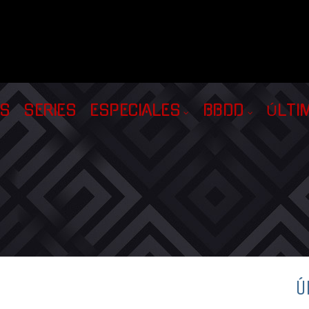
AS
SERIES
ESPECIALES
BBDD
ÚLTI
Ú