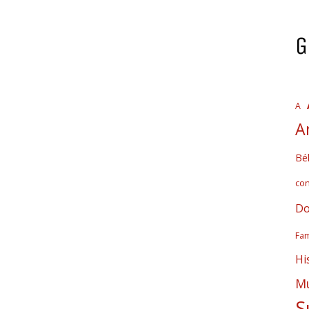
G
A
A
Bél
co
Do
Fam
Hi
Mú
S