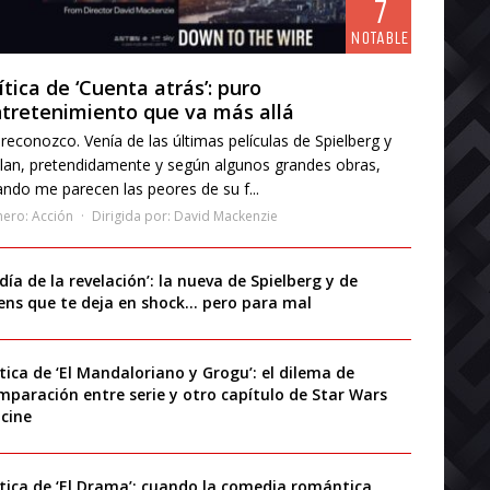
7
NOTABLE
ítica de ‘Cuenta atrás’: puro
tretenimiento que va más allá
reconozco. Venía de las últimas películas de Spielberg y
lan, pretendidamente y según algunos grandes obras,
ndo me parecen las peores de su f...
nero:
Acción
Dirigida por:
David Mackenzie
 día de la revelación’: la nueva de Spielberg y de
iens que te deja en shock… pero para mal
ítica de ‘El Mandaloriano y Grogu’: el dilema de
mparación entre serie y otro capítulo de Star Wars
 cine
ítica de ‘El Drama’: cuando la comedia romántica