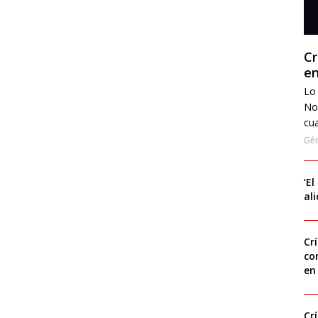
Cr
en
Lo 
No
cua
Gé
‘El
al
Cr
co
en
Cr