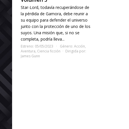
Star-Lord, todavía recuperándose de
la pérdida de Gamora, debe reunir a
su equipo para defender el universo
junto con la protección de uno de los
suyos. Una misión que, si no se
completa, podría lleva...
Estreno: 05/05/2023
Género:
Acción
,
Aventura
,
Ciencia ficción
Dirigida por:
James Gunn