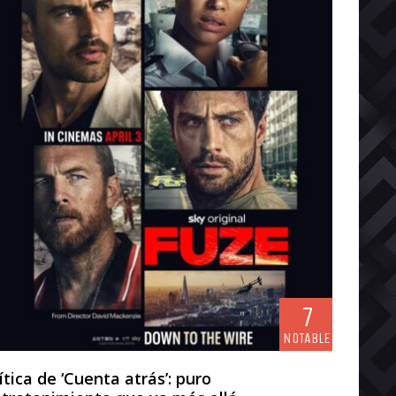
7
NOTABLE
ítica de ‘Cuenta atrás’: puro