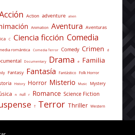
Acción
adventure
Action
alien
Aventura
nimación
Aventuras
Animation
Comedia
Ciencia ficción
ica
C
Crimen
Comedy
media romántica
Comedia Terror
d
Drama
Familia
cumental
Documentary
e
Fantasía
Fantasy
Folk Horror
ily
Fantástico
Misterio
Horror
storia
Mystery
History
Music
Romance
sica
Science Fiction
null
n
r
Terror
uspense
Thriller
Western
T
car