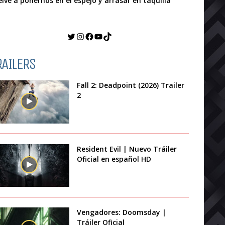
elve a ponernos en el espejo y arrasar en taquilla
Twitter
Instagram
Facebook
YouTube
TikTok
RAILERS
Fall 2: Deadpoint (2026) Trailer
2
Resident Evil | Nuevo Tráiler
Oficial en español HD
Vengadores: Doomsday |
Tráiler Oficial