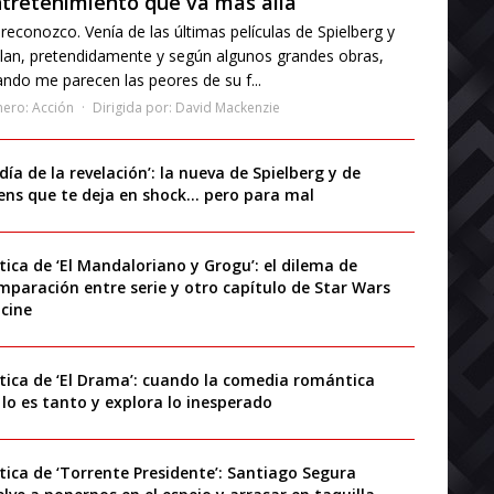
tretenimiento que va más allá
reconozco. Venía de las últimas películas de Spielberg y
lan, pretendidamente y según algunos grandes obras,
ndo me parecen las peores de su f...
nero:
Acción
Dirigida por:
David Mackenzie
 día de la revelación’: la nueva de Spielberg y de
iens que te deja en shock… pero para mal
ítica de ‘El Mandaloriano y Grogu’: el dilema de
mparación entre serie y otro capítulo de Star Wars
 cine
ítica de ‘El Drama’: cuando la comedia romántica
 lo es tanto y explora lo inesperado
ítica de ‘Torrente Presidente’: Santiago Segura