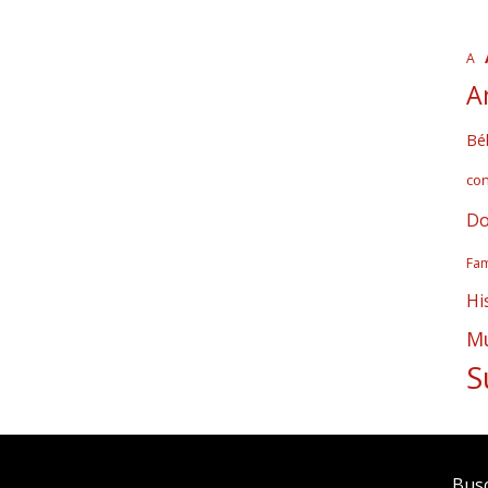
A
A
Bél
co
Do
Fam
Hi
Mú
S
Bus