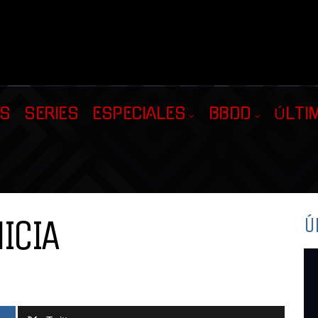
AS
SERIES
ESPECIALES
BBDD
ÚLTI
ICIA
Ú