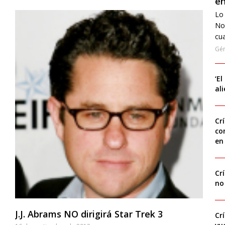
en
Lo 
No
cua
Gé
‘El
al
Cr
co
en
Cr
no
J.J. Abrams NO dirigirá Star Trek 3
Cr