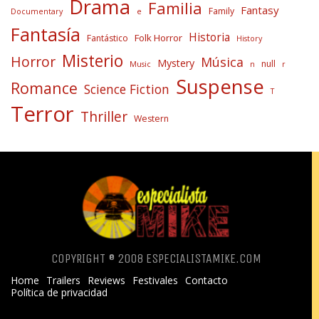
Drama
Familia
Fantasy
Family
Documentary
e
Fantasía
Historia
Folk Horror
Fantástico
History
Misterio
Horror
Música
Mystery
null
Music
n
r
Suspense
Romance
Science Fiction
T
Terror
Thriller
Western
COPYRIGHT ® 2008 ESPECIALISTAMIKE.COM
Home
Trailers
Reviews
Festivales
Contacto
Política de privacidad