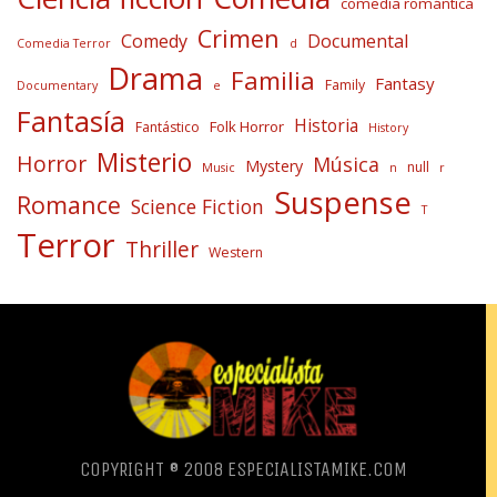
comedia romántica
Crimen
Comedy
Documental
Comedia Terror
d
Drama
Familia
Fantasy
Family
Documentary
e
Fantasía
Historia
Folk Horror
Fantástico
History
Misterio
Horror
Música
Mystery
null
Music
n
r
Suspense
Romance
Science Fiction
T
Terror
Thriller
Western
COPYRIGHT ® 2008 ESPECIALISTAMIKE.COM