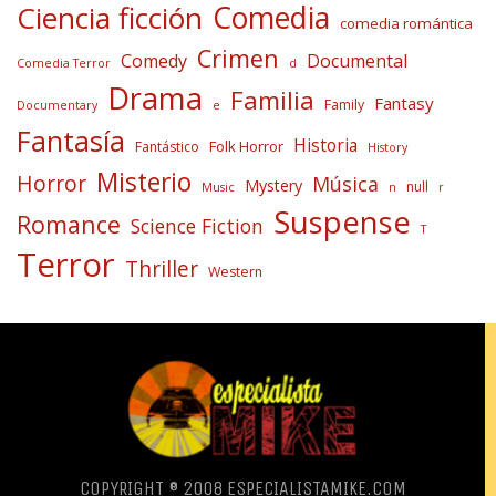
Comedia
Ciencia ficción
comedia romántica
Crimen
Comedy
Documental
Comedia Terror
d
Drama
Familia
Fantasy
Family
Documentary
e
Fantasía
Historia
Folk Horror
Fantástico
History
Misterio
Horror
Música
Mystery
null
Music
n
r
Suspense
Romance
Science Fiction
T
Terror
Thriller
Western
COPYRIGHT ® 2008 ESPECIALISTAMIKE.COM