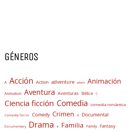
GÉNEROS
Acción
Animación
adventure
Action
A
alien
Aventura
Aventuras
Bélica
Animation
C
Comedia
Ciencia ficción
comedia romántica
Crimen
Comedy
Documental
Comedia Terror
d
Drama
Familia
Fantasy
Family
Documentary
e