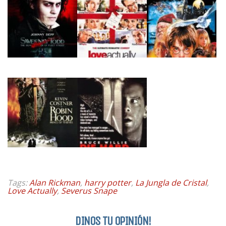
Tags:
Alan Rickman
,
harry potter
,
La Jungla de Cristal
,
Love Actually
,
Severus Snape
DINOS TU OPINIÓN!