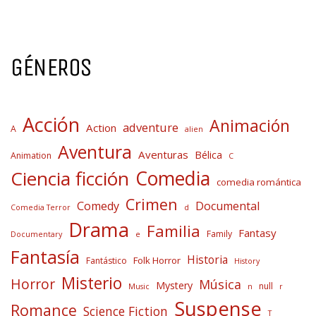
GÉNEROS
Acción
Animación
adventure
Action
A
alien
Aventura
Aventuras
Bélica
Animation
C
Comedia
Ciencia ficción
comedia romántica
Crimen
Comedy
Documental
Comedia Terror
d
Drama
Familia
Fantasy
Family
Documentary
e
Fantasía
Historia
Folk Horror
Fantástico
History
Misterio
Horror
Música
Mystery
null
Music
n
r
Suspense
Romance
Science Fiction
T