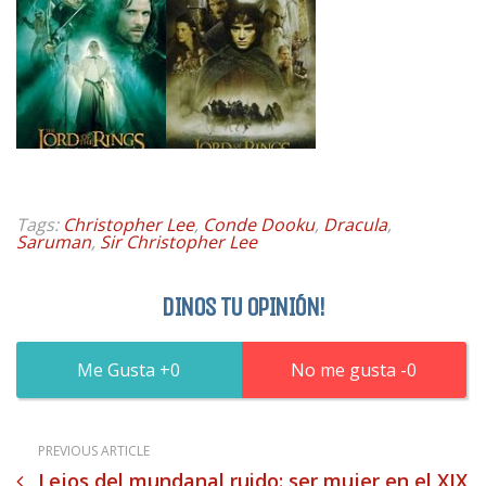
Tags:
Christopher Lee
,
Conde Dooku
,
Dracula
,
Saruman
,
Sir Christopher Lee
DINOS TU OPINIÓN!
0
0
PREVIOUS ARTICLE
Lejos del mundanal ruido: ser mujer en el XIX