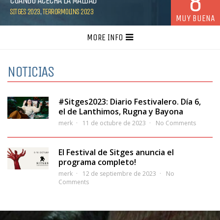
8
CUANDO ACECHA LA MALDAD
SITGES 2023
,
TERRORMOLINS 2023
MUY BUENA
MORE INFO
NOTICIAS
#Sitges2023: Diario Festivalero. Día 6,
el de Lanthimos, Rugna y Bayona
merk
11 de octubre de 2023
No Comments
El Festival de Sitges anuncia el
programa completo!
merk
12 de septiembre de 2023
No
Comments