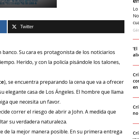
en
Lo 
No
cua
Twitter
Gé
‘El
n banco. Su cara es protagonista de los noticiarios
al
iempo. Herido, y con la policía pisándole los talones,
Cr
co
ce
), se encuentra preparando la cena que va a ofrecer
en
 su elegante casa de Los Ángeles. El hombre que llama
iga que necesita un favor.
Cr
ide correr el riesgo de abrir a John. A medida que
no
ltar su verdadera naturaleza.
te de la mejor manera posible. En su primera entrega
Cr