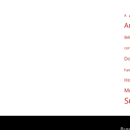
A
A
Bél
co
Do
Fam
Hi
Mú
S
Bus