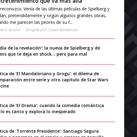
tretenimiento que va más allá
reconozco. Venía de las últimas películas de Spielberg y
lan, pretendidamente y según algunos grandes obras,
ndo me parecen las peores de su f...
nero:
Acción
Dirigida por:
David Mackenzie
 día de la revelación’: la nueva de Spielberg y de
iens que te deja en shock… pero para mal
ítica de ‘El Mandaloriano y Grogu’: el dilema de
mparación entre serie y otro capítulo de Star Wars
 cine
ítica de ‘El Drama’: cuando la comedia romántica
 lo es tanto y explora lo inesperado
ítica de ‘Torrente Presidente’: Santiago Segura