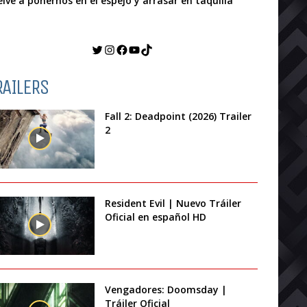
elve a ponernos en el espejo y arrasar en taquilla
Twitter
Instagram
Facebook
YouTube
TikTok
RAILERS
Fall 2: Deadpoint (2026) Trailer
2
Resident Evil | Nuevo Tráiler
Oficial en español HD
Vengadores: Doomsday |
Tráiler Oficial