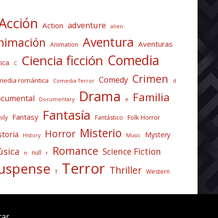
Acción
adventure
Action
alien
Aventura
nimación
Aventuras
Animation
Comedia
Ciencia ficción
ica
C
Crimen
Comedy
media romántica
Comedia Terror
d
Drama
Familia
cumental
Documentary
e
Fantasía
Fantasy
Folk Horror
ily
Fantástico
Misterio
Horror
storia
Mystery
History
Music
Romance
sica
Science Fiction
null
n
r
Terror
uspense
Thriller
Western
T
car