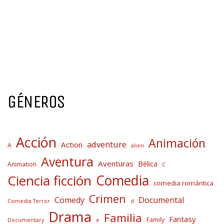
GÉNEROS
Acción
Animación
adventure
Action
A
alien
Aventura
Aventuras
Bélica
Animation
C
Comedia
Ciencia ficción
comedia romántica
Crimen
Comedy
Documental
Comedia Terror
d
Drama
Familia
Fantasy
Family
Documentary
e