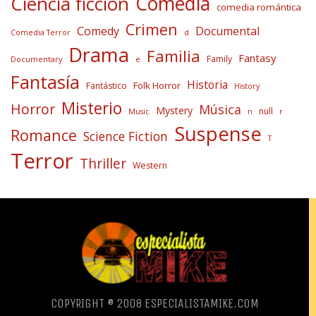
Comedia
Ciencia ficción
comedia romántica
Crimen
Comedy
Documental
Comedia Terror
d
Drama
Familia
Fantasy
Family
Documentary
e
Fantasía
Historia
Folk Horror
Fantástico
History
Misterio
Horror
Música
Mystery
null
Music
n
r
Suspense
Romance
Science Fiction
T
Terror
Thriller
Western
COPYRIGHT ® 2008 ESPECIALISTAMIKE.COM