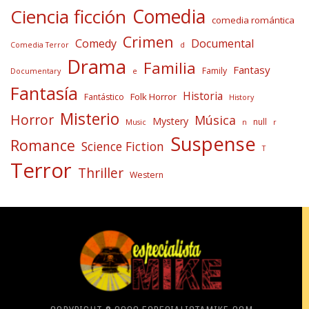
Comedia
Ciencia ficción
comedia romántica
Crimen
Comedy
Documental
Comedia Terror
d
Drama
Familia
Fantasy
Family
Documentary
e
Fantasía
Historia
Folk Horror
Fantástico
History
Misterio
Horror
Música
Mystery
null
Music
n
r
Suspense
Romance
Science Fiction
T
Terror
Thriller
Western