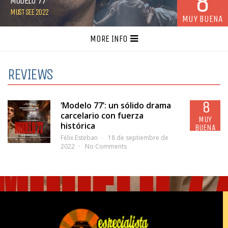
8
MODELO 77
MUST SEE 2022
MUY BUENA
MORE INFO
REVIEWS
8
‘Modelo 77’: un sólido drama
carcelario con fuerza
MUY
histórica
BUENA
Félix Esteban
18 de septiembre de
2022
No Comments