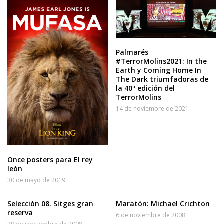
Palmarés
#TerrorMolins2021: In the
Earth y Coming Home In
The Dark triumfadoras de
la 40ª edición del
TerrorMolins
14 de noviembre de 2021
Once posters para El rey
león
30 de mayo de 2019
Selección 08. Sitges gran
Maratón: Michael Crichton
reserva
6 de noviembre de 2008