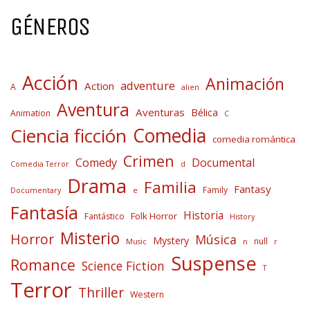
GÉNEROS
Acción
Animación
adventure
Action
A
alien
Aventura
Aventuras
Bélica
Animation
C
Comedia
Ciencia ficción
comedia romántica
Crimen
Comedy
Documental
Comedia Terror
d
Drama
Familia
Fantasy
Family
Documentary
e
Fantasía
Historia
Folk Horror
Fantástico
History
Misterio
Horror
Música
Mystery
null
Music
n
r
Suspense
Romance
Science Fiction
T
Terror
Thriller
Western