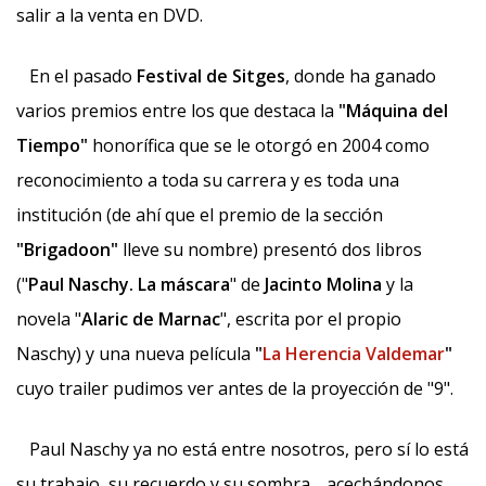
salir a la venta en DVD.
En el pasado
Festival de Sitges
, donde ha ganado
varios premios entre los que destaca la
"Máquina del
Tiempo"
honorífica que se le otorgó en 2004 como
reconocimiento a toda su carrera y es toda una
institución (de ahí que el premio de la sección
"Brigadoon"
lleve su nombre) presentó dos libros
("
Paul Naschy. La máscara
" de
Jacinto Molina
y la
novela "
Alaric de Marnac
", escrita por el propio
Naschy) y una nueva película
"
La Herencia Valdemar
"
cuyo trailer pudimos ver antes de la proyección de "9".
Paul Naschy ya no está entre nosotros, pero sí lo está
su trabajo, su recuerdo y su sombra… acechándonos