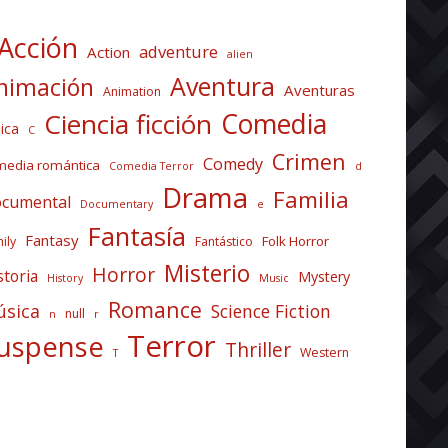
Acción
adventure
Action
alien
Aventura
nimación
Aventuras
Animation
Comedia
Ciencia ficción
ica
C
Crimen
Comedy
media romántica
Comedia Terror
d
Drama
Familia
cumental
Documentary
e
Fantasía
Fantasy
Folk Horror
ily
Fantástico
Misterio
Horror
storia
Mystery
History
Music
Romance
sica
Science Fiction
null
n
r
Terror
uspense
Thriller
Western
T