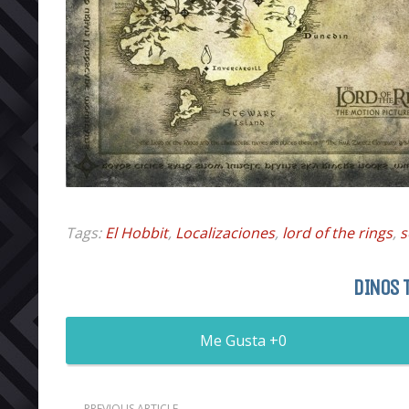
Tags:
El Hobbit
,
Localizaciones
,
lord of the rings
,
s
DINOS 
0
PREVIOUS ARTICLE