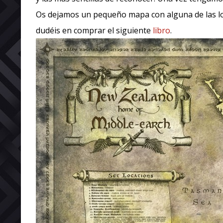
Os dejamos un pequeño mapa con alguna de las lo
dudéis en comprar el siguiente
libro
.