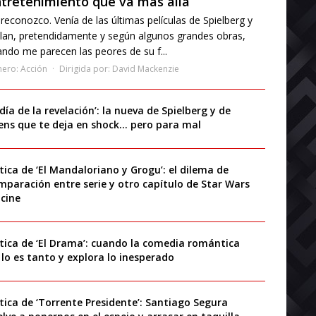
tretenimiento que va más allá
reconozco. Venía de las últimas películas de Spielberg y
lan, pretendidamente y según algunos grandes obras,
ndo me parecen las peores de su f...
nero:
Acción
Dirigida por:
David Mackenzie
 día de la revelación’: la nueva de Spielberg y de
iens que te deja en shock… pero para mal
ítica de ‘El Mandaloriano y Grogu’: el dilema de
mparación entre serie y otro capítulo de Star Wars
 cine
ítica de ‘El Drama’: cuando la comedia romántica
 lo es tanto y explora lo inesperado
ítica de ‘Torrente Presidente’: Santiago Segura