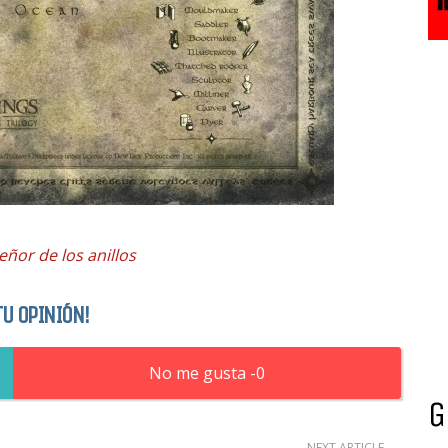
eñor de los anillos
TU OPINIÓN!
0
G
NEXT ARTICLE