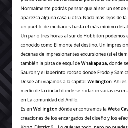
Normalmente podrás pensar que al ser un set de 
aparezca alguna casa u otra. Nada más lejos de la r
un pueblo de medianos hasta el más mínimo detall
Un par o tres horas al sur de Hobbiton podemos
conocido como El monte del destino. Un impresion
decenas de impresionantes excursiones (si el tiemp
también la pista de esquí de
Whakapapa,
donde se
Sauron y el laberinto rocoso donde Frodo y Sam c
Desde ahí viajamos a la capital:
Wellington
. Ahí es
medio de la ciudad donde se rodaron varias escena
en La comunidad del Anillo.
Es en
Wellington
dónde encontramos la
Weta Ca
creaciones de los encargados del diseño y los efect
Kong, District 9… Lo quieres todo, pero no puedes