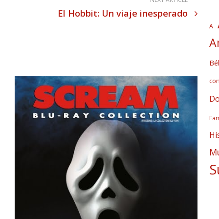
El Hobbit: Un viaje inesperado
A
A
Bél
co
Do
Fam
Hi
Mú
S