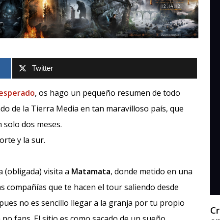
Twitter
inesperado
, os hago un pequeño resumen de todo
do de la Tierra Media en tan maravilloso país, que
n solo dos meses.
rte y la sur.
(obligada) visita a
Matamata
, donde metido en una
ias compañías que te hacen el tour saliendo desde
ues no es sencillo llegar a la granja por tu propio
Cr
a no fans. El sitio es como sacado de un sueño.