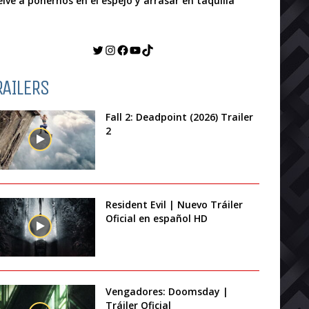
elve a ponernos en el espejo y arrasar en taquilla
Twitter
Instagram
Facebook
YouTube
TikTok
RAILERS
Fall 2: Deadpoint (2026) Trailer
2
Resident Evil | Nuevo Tráiler
Oficial en español HD
Vengadores: Doomsday |
Tráiler Oficial