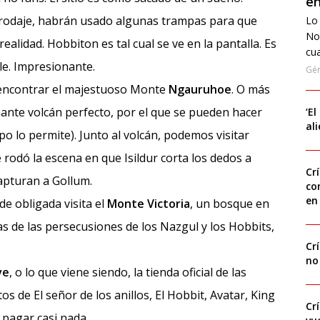
en
rodaje, habrán usado algunas trampas para que
Lo 
No
ealidad. Hobbiton es tal cual se ve en la pantalla. Es
cua
e. Impresionante.
Gé
 encontrar el majestuoso Monte
Ngauruhoe
. O más
ante volcán perfecto, por el que se pueden hacer
‘El
al
o lo permite). Junto al volcán, podemos visitar
 rodó la escena en que Isildur corta los dedos a
Cr
apturan a Gollum.
co
en
 de obligada visita el
Monte Victoria
, un bosque en
s de las persecusiones de los Nazgul y los Hobbits,
Cr
no
ve
, o lo que viene siendo, la tienda oficial de las
os de El señor de los anillos, El Hobbit, Avatar, King
Cr
 pagar casi nada.