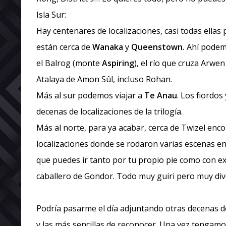
Isla Sur:
Hay centenares de localizaciones, casi todas ellas
están cerca de
Wanaka
y
Queenstown.
Ahí podem
el Balrog (monte
Aspiring
), el río que cruza Arwen
Atalaya de Amon Sûl, incluso Rohan.
Más al sur podemos viajar a
Te Anau
. Los fiordos
decenas de localizaciones de la trilogía.
Más al norte, para ya acabar, cerca de Twizel enco
localizaciones donde se rodaron varias escenas en
que puedes ir tanto por tu propio pie como con e
caballero de Gondor. Todo muy guiri pero muy div
Podría pasarme el día adjuntando otras decenas d
y las más sencillas de reconocer. Una vez tengamo