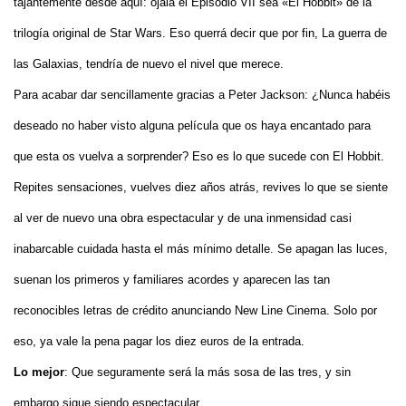
tajantemente desde aquí: ojalá el Episodio VII sea «El Hobbit» de la
trilogía original de Star Wars. Eso querrá decir que por fin, La guerra de
las Galaxias, tendría de nuevo el nivel que merece.
Para acabar dar sencillamente gracias a Peter Jackson: ¿Nunca habéis
deseado no haber visto alguna película que os haya encantado para
que esta os vuelva a sorprender? Eso es lo que sucede con El Hobbit.
Repites sensaciones, vuelves diez años atrás, revives lo que se siente
al ver de nuevo una obra espectacular y de una inmensidad casi
inabarcable cuidada hasta el más mínimo detalle. Se apagan las luces,
suenan los primeros y familiares acordes y aparecen las tan
reconocibles letras de crédito anunciando New Line Cinema. Solo por
eso, ya vale la pena pagar los diez euros de la entrada.
Lo mejor
: Que seguramente será la más sosa de las tres, y sin
embargo sigue siendo espectacular.