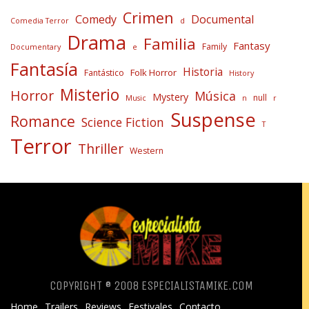
Crimen
Comedy
Documental
Comedia Terror
d
Drama
Familia
Fantasy
Family
Documentary
e
Fantasía
Historia
Folk Horror
Fantástico
History
Misterio
Horror
Música
Mystery
null
Music
n
r
Suspense
Romance
Science Fiction
T
Terror
Thriller
Western
COPYRIGHT ® 2008 ESPECIALISTAMIKE.COM
Home
Trailers
Reviews
Festivales
Contacto