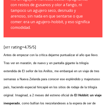
con restos de gusanos y olor a fango, ni
tampoco un agujero seco, desnudo y
arenoso, sin nada en que sentarse o que
comer: era un agujero-hobbit, y eso significa
comodidad.
[xrr rating=4.75/5]
Antes de empezar con la crítica dejarme puntualizar el año que llevo.
Tras ver en maratón, de nuevo y en pantalla gigante la trilogía
extendida de El señor de los Anillos, me embarqué en un viaje de tres
semanas a Nueva Zelanda para conocer ese espléndido y majestuoso
país, haciendo especial hincapié en los sitios de rodaje de la trilogía
original. Imaginad, a 2 meses del estreno oficial de
El Hobbit: un viaje
inesperado
, como bullían los neozelandeses a la espera de ser de