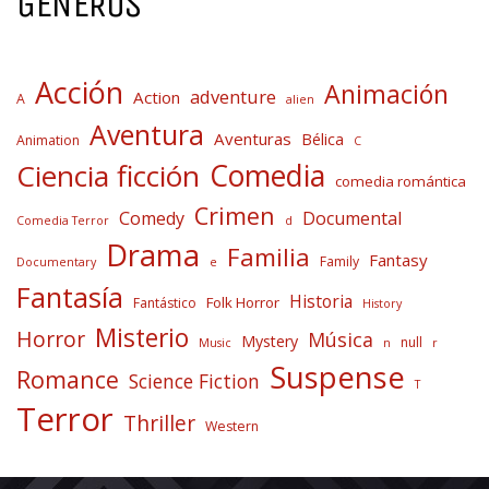
GÉNEROS
Acción
Animación
adventure
Action
A
alien
Aventura
Aventuras
Bélica
Animation
C
Comedia
Ciencia ficción
comedia romántica
Crimen
Comedy
Documental
Comedia Terror
d
Drama
Familia
Fantasy
Family
Documentary
e
Fantasía
Historia
Folk Horror
Fantástico
History
Misterio
Horror
Música
Mystery
null
Music
n
r
Suspense
Romance
Science Fiction
T
Terror
Thriller
Western