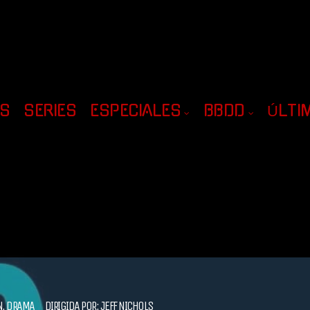
AS
SERIES
ESPECIALES
BBDD
ÚLTI
N
,
DRAMA
DIRIGIDA POR:
JEFF NICHOLS