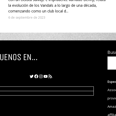
la evolución de los Vandals a lo largo de una década,
comenzando como un club local d...
6 de septiembre de 2023
Bus
UENOS EN...
Twitter
Facebook
Instagram
YouTube
Feed RSS
Espe
Assoc
provi
Amazo
affil