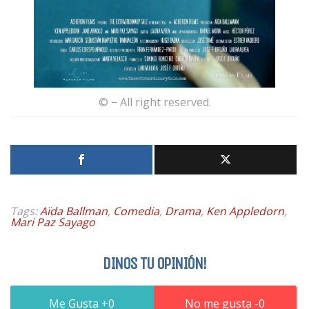
© − All right reserved.
Tags:
Aïda Ballman
,
Comedia
,
Drama
,
Ken Appledorn
,
Mari Paz Sayago
DINOS TU OPINIÓN!
0
0