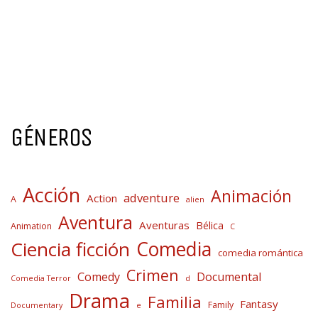
GÉNEROS
Acción
Animación
adventure
Action
A
alien
Aventura
Aventuras
Bélica
Animation
C
Comedia
Ciencia ficción
comedia romántica
Crimen
Comedy
Documental
Comedia Terror
d
Drama
Familia
Fantasy
Family
Documentary
e